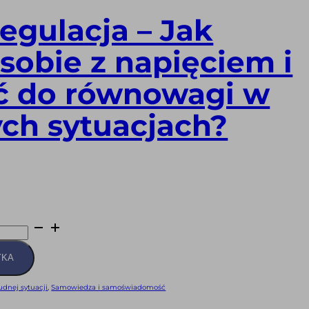
gulacja – Jak
 sobie z napięciem i
ć do równowagi w
ch sytuacjach?
YKA
udnej sytuacji
,
Samowiedza i samoświadomość