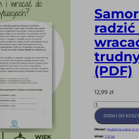
Samore
radzić
wraca
trudny
(PDF)
12,99
zł
ilość
Samoregulacja
-
Jak
DODAJ DO KOSZ
radzić
sobie
z
napięciem
Obszar:
Radzenie sobie w tr
i
Wiek:
7-9 lat
wracać