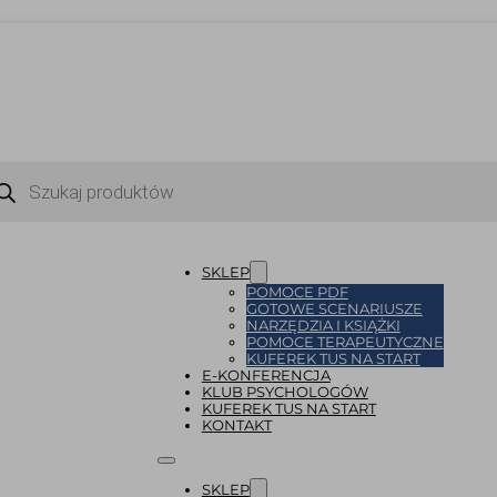
ukiwarka
uktów
SKLEP
POMOCE PDF
GOTOWE SCENARIUSZE
NARZĘDZIA I KSIĄŻKI
POMOCE TERAPEUTYCZNE
KUFEREK TUS NA START
E-KONFERENCJA
KLUB PSYCHOLOGÓW
KUFEREK TUS NA START
KONTAKT
SKLEP