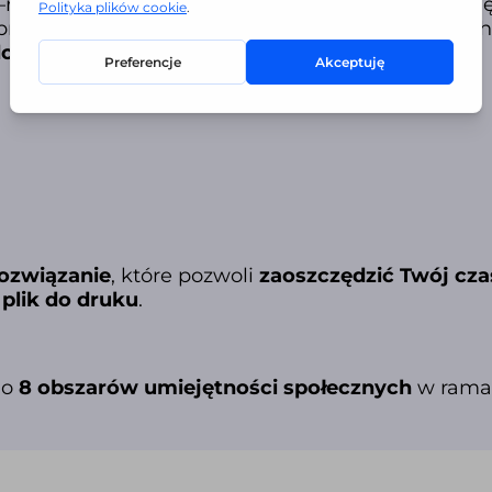
–
reg
oraz kartę do oceny sposobów regulacji napię
przybliża problem i zachęca do podawania swoich
do równowagi.
ozwiązanie
, które pozwoli
zaoszczędzić Twój cza
plik do druku
.
 o
8 obszarów umiejętności społecznych
w ramac