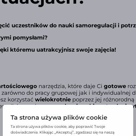
hęcić uczestników do nauki samoregulacji i pot
wymi pomysłami?
ęki któremu uatrakcyjnisz swoje zajęcia!
rtościowego
narzędzia, które daje Ci
gotowe
roz
 zarówno do pracy grupowej jak i indywidualnej d
esz korzystać
wielokrotnie
poprzez jej różnorodną
estników w obszarze
radzenia sobie w trudnej s