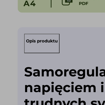
Opis produktu
Samoregulac
napięciem 
trudnych s