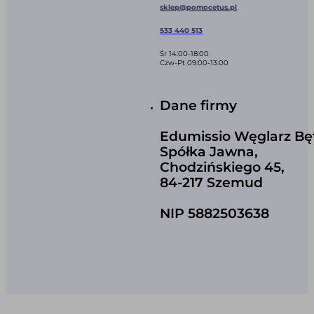
sklep@pomocetus.pl
533 440 513
Śr 14:00-18:00
Czw-Pt 09:00-13:00
Dane firmy
Edumissio Węglarz Bę
Spółka Jawna,
Chodzińskiego 45,
84-217 Szemud
NIP 5882503638