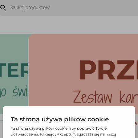
zukiwarka
duktów