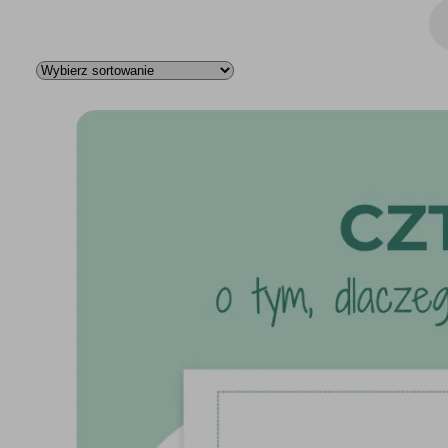
Wys
pro