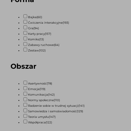
Bajka
(60)
Ćwiczenia interakcyjne
(193)
Gra
(94)
Karty pracy
(157)
Komiks
(13)
Zabawy ruchowe
(64)
Zestaw
(102)
Obszar
Asertywność
(78)
Emocje
(119)
Komunikacja
(142)
Normy społeczne
(110)
Radzenie sobie w trudnej sytuacji
(141)
Samowiedza i samoświadomość
(129)
Teoria umysłu
(147)
Współpraca
(122)