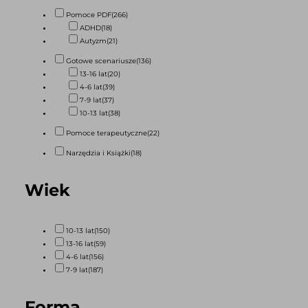
Pomoce PDF
(266)
ADHD
(18)
Autyzm
(21)
Gotowe scenariusze
(136)
13-16 lat
(20)
4-6 lat
(39)
7-9 lat
(37)
10-13 lat
(38)
Pomoce terapeutyczne
(22)
Narzędzia i Książki
(18)
Wiek
10-13 lat
(150)
13-16 lat
(59)
4-6 lat
(156)
7-9 lat
(187)
Forma