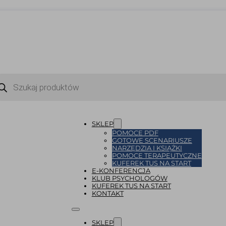
ukiwarka
uktów
SKLEP
POMOCE PDF
GOTOWE SCENARIUSZE
NARZĘDZIA I KSIĄŻKI
POMOCE TERAPEUTYCZNE
KUFEREK TUS NA START
E-KONFERENCJA
KLUB PSYCHOLOGÓW
KUFEREK TUS NA START
KONTAKT
SKLEP