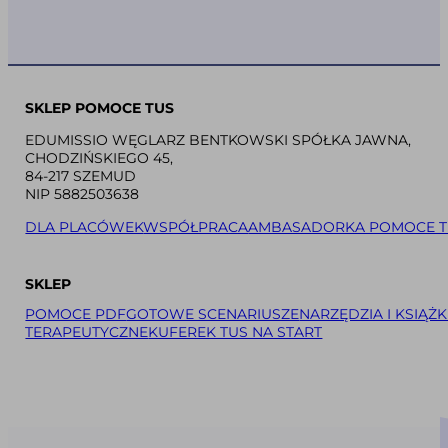
SKLEP POMOCE TUS
EDUMISSIO WĘGLARZ BENTKOWSKI SPÓŁKA JAWNA,
CHODZIŃSKIEGO 45,
84-217 SZEMUD
NIP 5882503638
DLA PLACÓWEK
WSPÓŁPRACA
AMBASADORKA POMOCE T
SKLEP
POMOCE PDF
GOTOWE SCENARIUSZE
NARZĘDZIA I KSIĄŻK
TERAPEUTYCZNE
KUFEREK TUS NA START