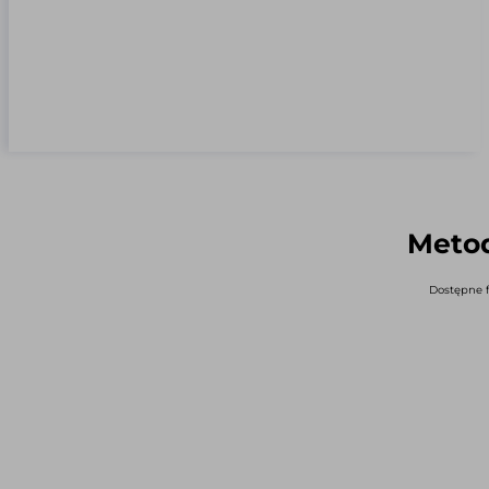
Metod
Dostępne f