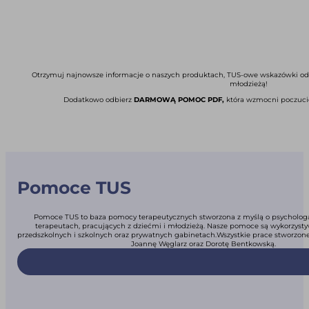
Otrzymuj najnowsze informacje o naszych produktach, TUS-owe wskazówki od pr
młodzieżą!
Dodatkowo odbierz
DARMOWĄ POMOC PDF,
która wzmocni poczucie
Pomoce TUS
Pomoce TUS to baza pomocy terapeutycznych stworzona z myślą o psycholog
terapeutach, pracujących z dziećmi i młodzieżą. Nasze pomoce są wykorzys
przedszkolnych i szkolnych oraz prywatnych gabinetach.Wszystkie prace stworzone
Joannę Węglarz oraz Dorotę Bentkowską.