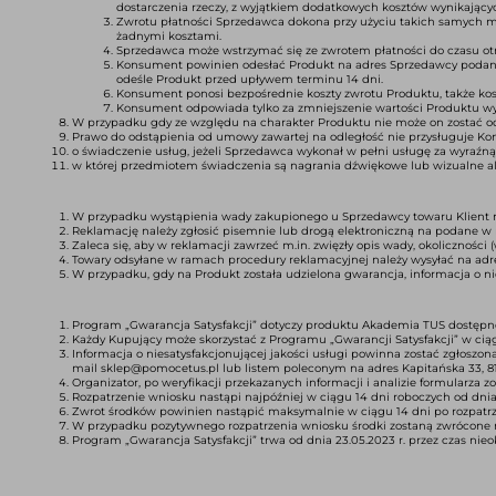
dostarczenia rzeczy, z wyjątkiem dodatkowych kosztów wynikający
Zwrotu płatności Sprzedawca dokona przy użyciu takich samych meto
żadnymi kosztami.
Sprzedawca może wstrzymać się ze zwrotem płatności do czasu otr
Konsument powinien odesłać Produkt na adres Sprzedawcy podany 
odeśle Produkt przed upływem terminu 14 dni.
Konsument ponosi bezpośrednie koszty zwrotu Produktu, także kosz
Konsument odpowiada tylko za zmniejszenie wartości Produktu wyni
W przypadku gdy ze względu na charakter Produktu nie może on zostać ode
Prawo do odstąpienia od umowy zawartej na odległość nie przysługuje 
o świadczenie usług, jeżeli Sprzedawca wykonał w pełni usługę za wyraź
w której przedmiotem świadczenia są nagrania dźwiękowe lub wizualne a
W przypadku wystąpienia wady zakupionego u Sprzedawcy towaru Klient m
Reklamację należy zgłosić pisemnie lub drogą elektroniczną na podane w
Zaleca się, aby w reklamacji zawrzeć m.in. zwięzły opis wady, okoliczności
Towary odsyłane w ramach procedury reklamacyjnej należy wysyłać na adr
W przypadku, gdy na Produkt została udzielona gwarancja, informacja o niej
Program „Gwarancja Satysfakcji” dotyczy produktu Akademia TUS dostępn
Każdy Kupujący może skorzystać z Programu „Gwarancji Satysfakcji” w ciąg
Informacja o niesatysfakcjonującej jakości usługi powinna zostać zgłosz
mail sklep@pomocetus.pl lub listem poleconym na adres Kapitańska 33, 8
Organizator, po weryfikacji przekazanych informacji i analizie formularza 
Rozpatrzenie wniosku nastąpi najpóźniej w ciągu 14 dni roboczych od dnia
Zwrot środków powinien nastąpić maksymalnie w ciągu 14 dni po rozpatr
W przypadku pozytywnego rozpatrzenia wniosku środki zostaną zwrócone 
Program „Gwarancja Satysfakcji” trwa od dnia 23.05.2023 r. przez czas nieo