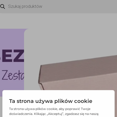
zukiwarka
duktów