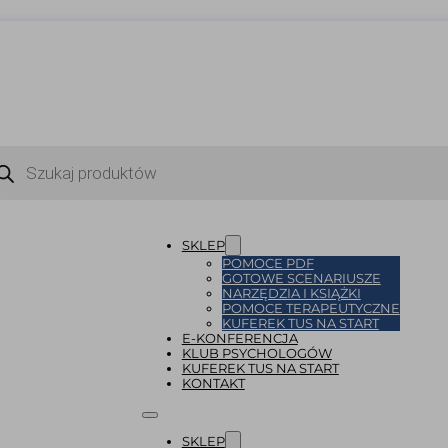
ukiwarka
uktów
SKLEP
POMOCE PDF
GOTOWE SCENARIUSZE
NARZĘDZIA I KSIĄŻKI
POMOCE TERAPEUTYCZNE
KUFEREK TUS NA START
E-KONFERENCJA
KLUB PSYCHOLOGÓW
KUFEREK TUS NA START
KONTAKT
SKLEP