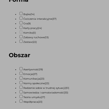
Bajka
(14)
Ćwiczenia interakcyjne
(37)
Gra
(9)
Karty pracy
(24)
Komiks
(0)
Zabawy ruchowe
(13)
Zestaw
(22)
Obszar
Asertywność
(19)
Emocje
(27)
Komunikacja
(23)
Normy społeczne
(23)
Radzenie sobie w trudnej sytuacji
(51)
Samowiedza i samoświadomość
(33)
Teoria umysłu
(27)
Współpraca
(23)