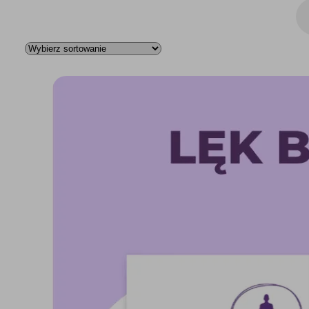
Wys
pro