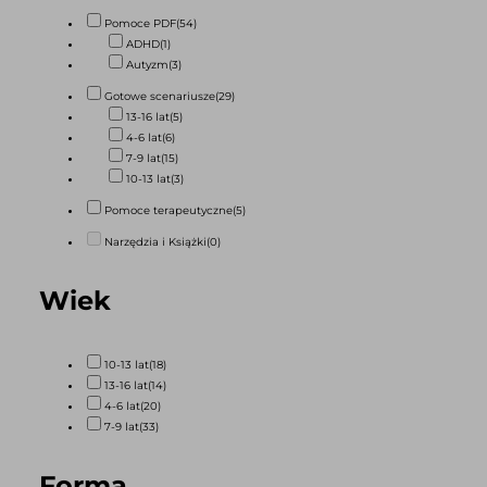
Pomoce PDF
(54)
ADHD
(1)
Autyzm
(3)
Gotowe scenariusze
(29)
13-16 lat
(5)
4-6 lat
(6)
7-9 lat
(15)
10-13 lat
(3)
Pomoce terapeutyczne
(5)
Narzędzia i Książki
(0)
Wiek
10-13 lat
(18)
13-16 lat
(14)
4-6 lat
(20)
7-9 lat
(33)
Forma