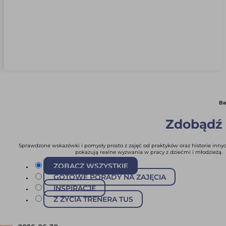
Ba
Zdobądź i
Sprawdzone wskazówki i pomysły prosto z zajęć od praktyków oraz historie innyc
pokazują realne wyzwania w pracy z dziećmi i młodzieżą.
ZOBACZ WSZYSTKIE
GOTOWE PORADY NA ZAJĘCIA
INSPIRACJE
Z ŻYCIA TRENERA TUS