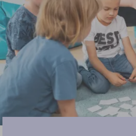
EDUMISSIO WĘGLARZ BENTKOWSKI SPÓŁKA JAWNA,
CHODZIŃSKIEGO 45,
84-217 SZEMUD
NIP 5882503638
DLA PLACÓWEK
WSPÓŁPRACA
AMBASADORKA POMOCE T
SKLEP
POMOCE PDF
GOTOWE SCENARIUSZE
NARZĘDZIA I KSIĄŻK
TERAPEUTYCZNE
KUFEREK TUS NA START
Wszystkie prawa zastrzeżone Pomoce TUS 2026