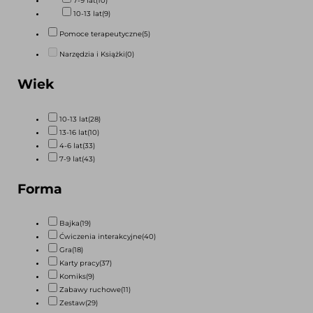
7-9 lat
(10)
10-13 lat
(9)
Pomoce terapeutyczne
(5)
Narzędzia i Książki
(0)
Wiek
10-13 lat
(28)
13-16 lat
(10)
4-6 lat
(33)
7-9 lat
(43)
Forma
Bajka
(19)
Ćwiczenia interakcyjne
(40)
Gra
(18)
Karty pracy
(37)
Komiks
(9)
Zabawy ruchowe
(11)
Zestaw
(29)