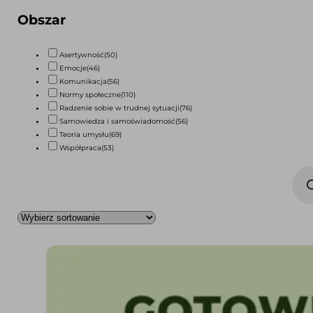
Obszar
Asertywność
(50)
Emocje
(46)
Komunikacja
(56)
Normy społeczne
(110)
Radzenie sobie w trudnej sytuacji
(76)
Samowiedza i samoświadomość
(56)
Teoria umysłu
(69)
Współpraca
(53)
Wyszu
prod