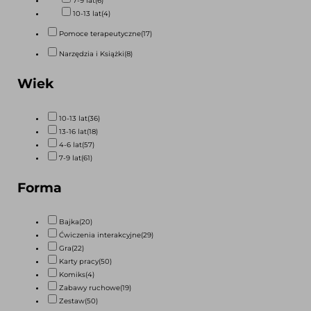
7-9 lat
(6)
10-13 lat
(4)
Pomoce terapeutyczne
(17)
Narzędzia i Książki
(8)
Wiek
10-13 lat
(36)
13-16 lat
(18)
4-6 lat
(57)
7-9 lat
(61)
Forma
Bajka
(20)
Ćwiczenia interakcyjne
(29)
Gra
(22)
Karty pracy
(50)
Komiks
(4)
Zabawy ruchowe
(19)
Zestaw
(50)