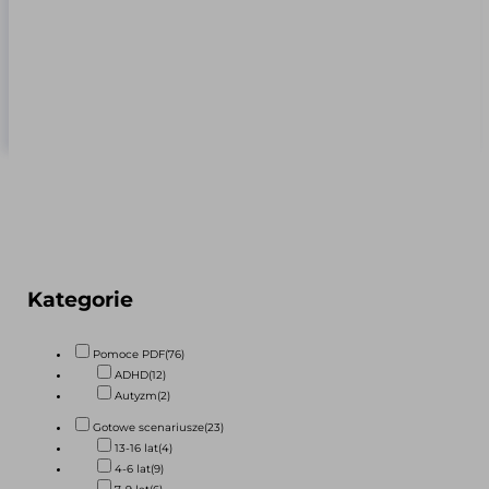
Kategorie
Pomoce PDF
(76)
ADHD
(12)
Autyzm
(2)
Gotowe scenariusze
(23)
13-16 lat
(4)
4-6 lat
(9)