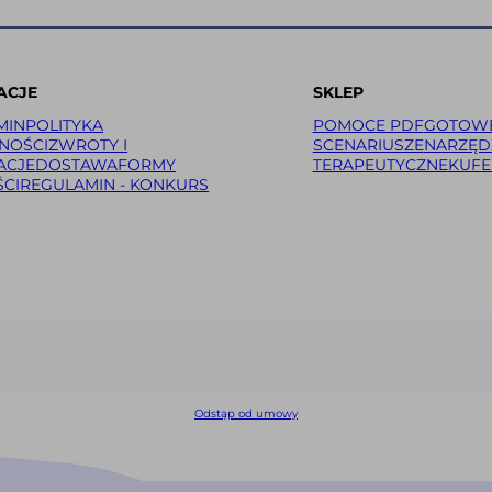
ACJE
SKLEP
MIN
POLITYKA
POMOCE PDF
GOTOW
NOŚCI
ZWROTY I
SCENARIUSZE
NARZĘDZ
ACJE
DOSTAWA
FORMY
TERAPEUTYCZNE
KUFE
CI
REGULAMIN - KONKURS
Odstąp od umowy