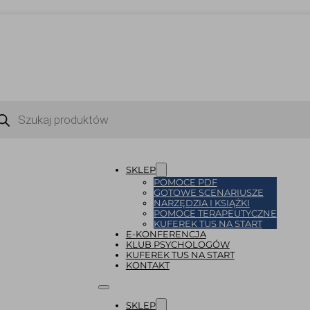
ukiwarka
uktów
SKLEP
POMOCE PDF
GOTOWE SCENARIUSZE
NARZĘDZIA I KSIĄŻKI
POMOCE TERAPEUTYCZNE
KUFEREK TUS NA START
E-KONFERENCJA
KLUB PSYCHOLOGÓW
KUFEREK TUS NA START
KONTAKT
SKLEP