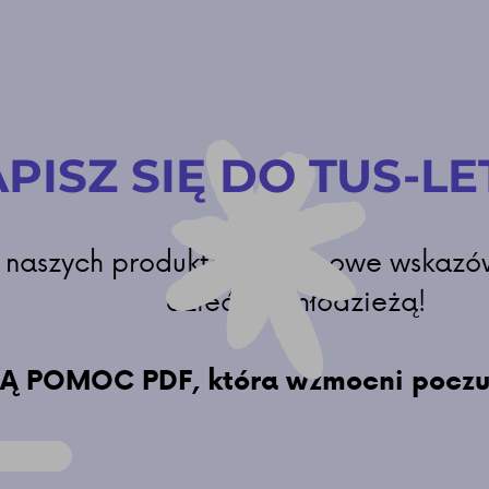
PISZ SIĘ DO TUS-LE
 naszych produktach, TUS-owe wskazówk
dziećmi i młodzieżą!
POMOC PDF, która wzmocni poczucie