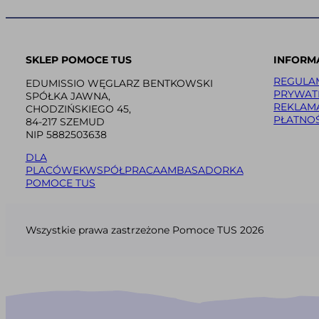
SKLEP POMOCE TUS
INFORM
REGULA
EDUMISSIO WĘGLARZ BENTKOWSKI
PRYWAT
SPÓŁKA JAWNA,
REKLAM
CHODZIŃSKIEGO 45,
PŁATNOŚ
84-217 SZEMUD
NIP 5882503638
DLA
PLACÓWEK
WSPÓŁPRACA
AMBASADORKA
POMOCE TUS
Wszystkie prawa zastrzeżone Pomoce TUS 2026