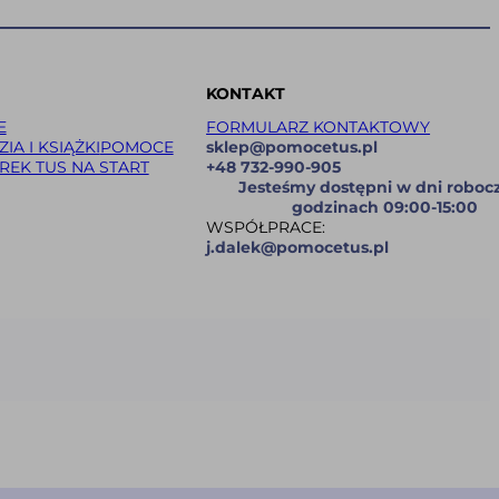
KONTAKT
E
FORMULARZ KONTAKTOWY
IA I KSIĄŻKI
POMOCE
sklep@pomocetus.pl
REK TUS NA START
+48 732-990-905
Jesteśmy dostępni w dni roboc
godzinach 09:00-15:00
WSPÓŁPRACE:
j.dalek@pomocetus.pl