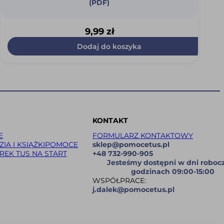
(PDF)
9,99
zł
Dodaj do koszyka
KONTAKT
E
FORMULARZ KONTAKTOWY
IA I KSIĄŻKI
POMOCE
sklep@pomocetus.pl
REK TUS NA START
+48 732-990-905
Jesteśmy dostępni w dni roboc
godzinach 09:00-15:00
WSPÓŁPRACE:
j.dalek@pomocetus.pl