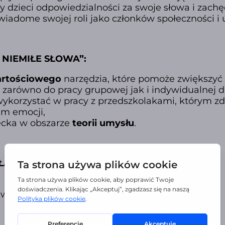
y dzieci odpowiedzialności za swoje słowa i zach
 świadome swojej roli jako członków społeczności i
 NIEMIŁE SŁOWA”:
rtościowego
narzędzia, które pomoże zwiększyć 
 zarówno do pracy grupowej jak i indywidualnej dl
ykorzystać w pracy z przedszkolakami, którym zd
em emocji,
ecka w obszarze
teorii umysłu
.
ADA SIĘ Z:
 wycięcia.