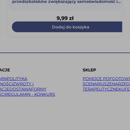
przedszkolaków zwiększający samoświadomość i
empatię (PDF)
9,99
zł
Dodaj do koszyka
ACJE
SKLEP
MIN
POLITYKA
POMOCE PDF
GOTOW
NOŚCI
ZWROTY I
SCENARIUSZE
NARZĘDZ
ACJE
DOSTAWA
FORMY
TERAPEUTYCZNE
KUFE
CI
REGULAMIN - KONKURS