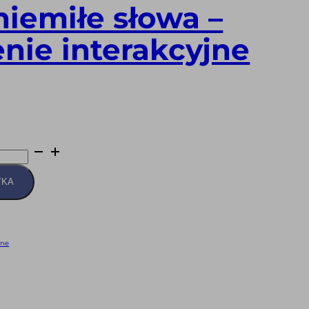
 niemiłe słowa –
nie interakcyjne
YKA
jne