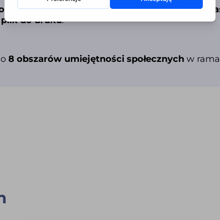
ozwiązanie
, które pozwoli
zaoszczędzić Twój cza
plik do druku
.
 o
8 obszarów umiejętności społecznych
w ramac
m