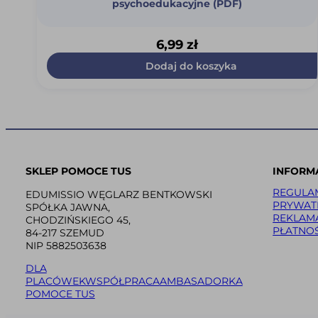
psychoedukacyjne (PDF)
6,99
zł
Dodaj do koszyka
SKLEP POMOCE TUS
INFORM
REGULA
EDUMISSIO WĘGLARZ BENTKOWSKI
PRYWAT
SPÓŁKA JAWNA,
REKLAM
CHODZIŃSKIEGO 45,
PŁATNOŚ
84-217 SZEMUD
NIP 5882503638
DLA
PLACÓWEK
WSPÓŁPRACA
AMBASADORKA
POMOCE TUS