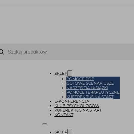
ukiwarka
uktów
SKLEP
POMOCE PDF
GOTOWE SCENARIUSZE
NARZĘDZIA I KSIĄŻKI
POMOCE TERAPEUTYCZNE
KUFEREK TUS NA START
E-KONFERENCJA
KLUB PSYCHOLOGÓW
KUFEREK TUS NA START
KONTAKT
SKLEP