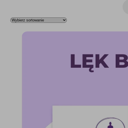
Wys
pro