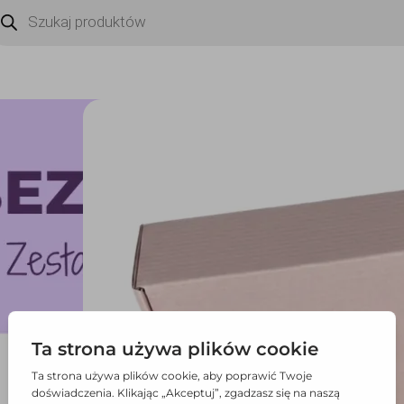
zukiwarka
duktów