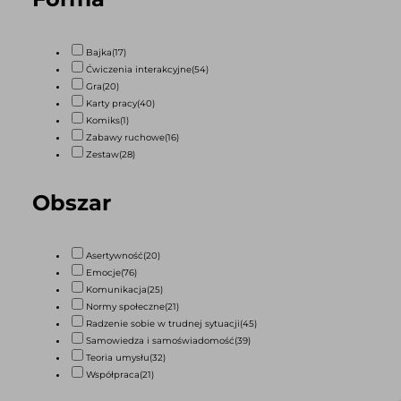
Bajka
(17)
Ćwiczenia interakcyjne
(54)
Gra
(20)
Karty pracy
(40)
Komiks
(1)
Zabawy ruchowe
(16)
Zestaw
(28)
Obszar
Asertywność
(20)
Emocje
(76)
Komunikacja
(25)
Normy społeczne
(21)
Radzenie sobie w trudnej sytuacji
(45)
Samowiedza i samoświadomość
(39)
Teoria umysłu
(32)
Współpraca
(21)