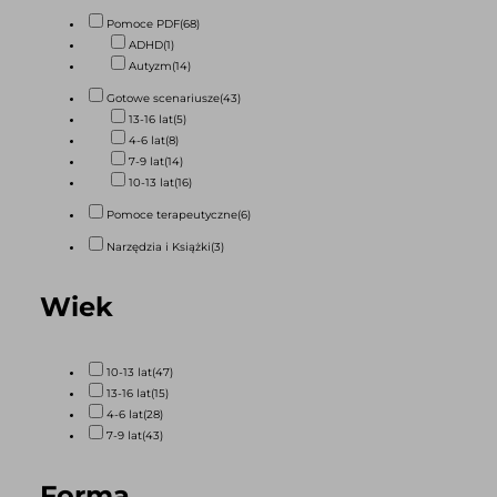
Pomoce PDF
(68)
ADHD
(1)
Autyzm
(14)
Gotowe scenariusze
(43)
13-16 lat
(5)
4-6 lat
(8)
7-9 lat
(14)
10-13 lat
(16)
Pomoce terapeutyczne
(6)
Narzędzia i Książki
(3)
Wiek
10-13 lat
(47)
13-16 lat
(15)
4-6 lat
(28)
7-9 lat
(43)
Forma