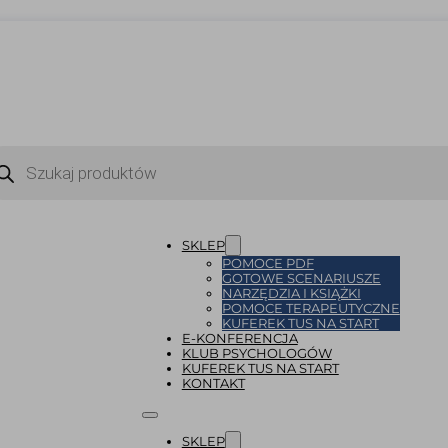
ukiwarka
uktów
SKLEP
POMOCE PDF
GOTOWE SCENARIUSZE
NARZĘDZIA I KSIĄŻKI
POMOCE TERAPEUTYCZNE
KUFEREK TUS NA START
E-KONFERENCJA
KLUB PSYCHOLOGÓW
KUFEREK TUS NA START
KONTAKT
SKLEP