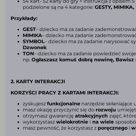
54 kart- 52 karty do gry + instrukcja z opisem 
podzielone są na 4 kategorie:
GESTY, MIMIKA
Przykłady:
GEST
– dziecko ma za zadanie zademonstrować 
MIMIKA
– dziecko ma zadanie zademonstrować 
SYMBOL
– dziecko ma za zadanie narysować sy
Dzwonek
TON
– dziecko ma za zadanie powiedzieć swoj
np.
Ogłaszasz komuś dobrą nowinę, Bawisz 
2. KARTY INTERAKCJI
KORZYŚCI PRACY Z KARTAMI INTERAKCJI:
zyskujesz
funkcjonalne
narzędzie skłaniające 
masz okazję przyczynić się do
rozwoju
umiejęt
otrzymasz gwarancję
atrakcyjnych
zajęć, któ
wykorzystasz
wielokrotnie
i
na wiele
sposobó
masz pewność, że korzystasz z
poręcznego
i
w