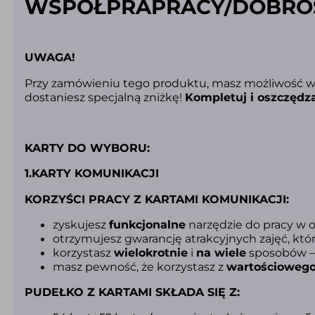
WSPÓŁPRAPRACY/DOBRO
UWAGA!
Przy zamówieniu tego produktu, masz możliwość wy
dostaniesz specjalną zniżkę!
K
ompletuj i oszczędza
KARTY DO WYBORU:
1.KARTY KOMUNIKACJI
KORZYŚCI PRACY Z KARTAMI KOMUNIKACJI:
zyskujesz
funkcjonalne
narzędzie do pracy w o
otrzymujesz gwarancję atrakcyjnych zajęć, któ
korzystasz
wielokrotnie
i
na wiele
sposobów – 4
masz pewność, że korzystasz z
wartościoweg
PUDEŁKO Z KARTAMI SKŁADA SIĘ Z: