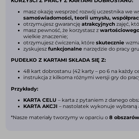
KORZYŚCI Z PRACY Z KARTAMI DOBROSTANU:
masz okazję wesprzeć rozwój uczestnika we ws
samoświadomości, teorii umysłu, współpra
otrzymujesz gwarancję
atrakcyjnych
zajęć, k
masz pewność, że korzystasz z
wartościoweg
wielkie znaczenie
;
otrzymujesz ćwiczenia, które
skutecznie
wzma
zyskujesz
funkcjonalne
narzędzie do pracy gr
PUDEŁKO Z KARTAMI SKŁADA SIĘ Z:
48 kart dobrostanu (42 karty – po 6 na każdy cel 
instrukcja z kilkoma różnymi wersji gry do pra
Przykłady:
KARTA CELU
– karta z pytaniem z danego obsza
KARTA AKCJI
– nastolatek wykonuje wybraną 
*Nasze materiały tworzymy w oparciu o
8 obszarów