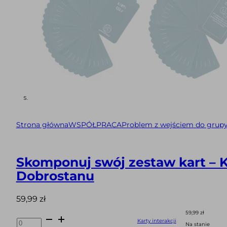
Strona główna
WSPÓŁPRACA
Problem z wejściem do grup
Skomponuj swój zestaw kart – Ka
Dobrostanu
59,99
zł
59,99
zł
ilość
Karty interakcji
Karty
Na stanie