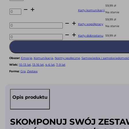
interakcji
59,99
zł
ilość
Karty komunikacji
Karty
Na stanie
komunikacji
59,99
zł
ilość
Karty współpracy
Karty
Na stanie
współpracy
ilość
Karty dobrostanu
59,99
zł
Karty
dobrostanu
Obszar:
Emocje
,
Komunikacja
,
Normy społeczne
,
Samowiedza i samoświadomoś
Wiek:
10-13 lat
,
13-16 lat
,
4-6 lat
,
7-9 lat
Forma:
Gra
,
Zestaw
Opis produktu
SKOMPONUJ SWÓJ ZESTAW