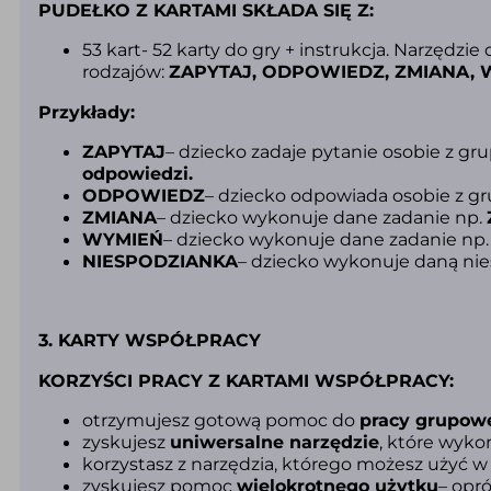
PUDEŁKO Z KARTAMI SKŁADA SIĘ Z:
53 kart- 52 karty do gry + instrukcja. Narzędzi
rodzajów:
ZAPYTAJ, ODPOWIEDZ, ZMIANA, 
Przykłady:
ZAPYTAJ
– dziecko zadaje pytanie osobie z gru
odpowiedzi.
ODPOWIEDZ
– dziecko odpowiada osobie z gr
ZMIANA
– dziecko wykonuje dane zadanie np.
WYMIEŃ
– dziecko wykonuje dane zadanie np
NIESPODZIANKA
– dziecko wykonuje daną ni
3. KARTY WSPÓŁPRACY
KORZYŚCI PRACY Z KARTAMI WSPÓŁPRACY:
otrzymujesz gotową pomoc do
pracy grupow
zyskujesz
uniwersalne narzędzie
, które wyko
korzystasz z narzędzia, którego możesz użyć 
zyskujesz pomoc
wielokrotnego użytku
– opr