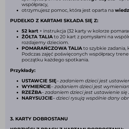
współpracy,
otrzymujesz pomoc, która jest oparta na
wiedz
PUDEŁKO Z KARTAMI SKŁADA SIĘ Z:
52 kart
+ instrukcja (32 karty w kolorze pomara
ŻÓŁTA TALIA
to 20 kart z pomysłami na wspóln
rozdajemy dzieciom.
POMARAŃCZOWA TALIA
to szybkie zadania,
Podczas zajęć poświęconych współpracy trener
początku każdego spotkania.
Przykłady:
USTAWCIE SIĘ
–
zadaniem dzieci jest ustawie
WYMIEŃCIE
–
zadaniem dzieci jest wymieniani
RZEŹBA
–
zadaniem dzieci jest ustawienie si
NARYSUJCIE
–
dzieci rysują wspólnie dany obr
3. KARTY DOBROSTANU