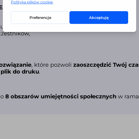
SCU” SKŁADA SIĘ Z:
ukrycia zagadek,
czestników,
ozwiązanie
, które pozwoli
zaoszczędzić Twój cza
plik do druku
.
 o
8 obszarów umiejętności społecznych
w ramac