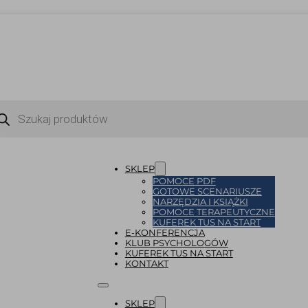
ukiwarka
uktów
SKLEP
POMOCE PDF
GOTOWE SCENARIUSZE
NARZĘDZIA I KSIĄŻKI
POMOCE TERAPEUTYCZNE
KUFEREK TUS NA START
E-KONFERENCJA
KLUB PSYCHOLOGÓW
KUFEREK TUS NA START
KONTAKT
SKLEP