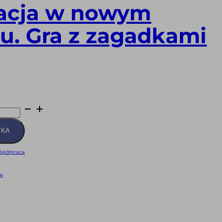
acja w nowym
u. Gra z zagadkami
YKA
spółpraca
we