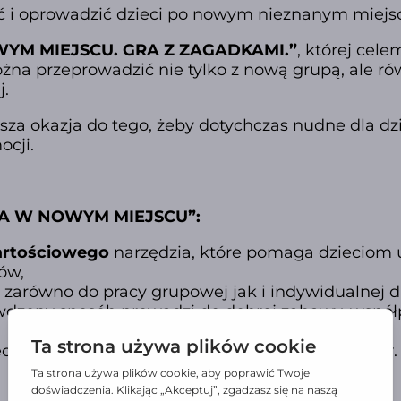
ić i oprowadzić dzieci po nowym nieznanym miejs
YM MIEJSCU. GRA Z ZAGADKAMI.”
, której cele
na przeprowadzić nie tylko z nową grupą, ale rów
j.
psza okazja do tego, żeby dotychczas nudne dla d
cji.
JA W NOWYM MIEJSCU”:
rtościowego
narzędzia, które pomaga dzieciom 
ów,
 zarówno do pracy grupowej jak i indywidualnej dl
wdzony sposób prowadzi do dobrej zabawy, współp
ecka w obszarze
norm społecznych i współpracy
.