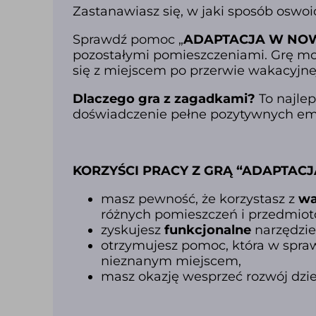
Zastanawiasz się, w jaki sposób oswo
Sprawdź pomoc „
ADAPTACJA W NOW
pozostałymi pomieszczeniami. Grę moż
się z miejscem po przerwie wakacyjne
Dlaczego gra z zagadkami?
To najle
doświadczenie pełne pozytywnych emo
KORZYŚCI PRACY Z GRĄ “ADAPTAC
masz pewność, że korzystasz z
wa
różnych pomieszczeń i przedmiot
zyskujesz
funkcjonalne
narzędzie
otrzymujesz pomoc, która w spra
nieznanym miejscem,
masz okazję wesprzeć rozwój dzi