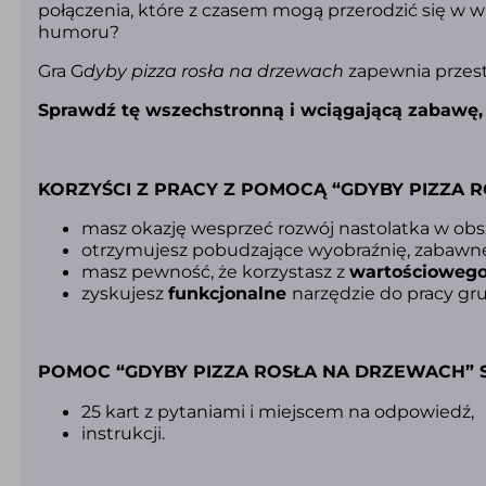
połączenia, które z czasem mogą przerodzić się w w
humoru?
Gra
G
dyby pizza rosła na drzewach
zapewnia przes
Sprawdź tę wszechstronną i wciągającą zabawę, 
KORZYŚCI Z PRACY Z POMOCĄ “GDYBY PIZZA 
masz okazję wesprzeć rozwój nastolatka w obs
otrzymujesz pobudzające wyobraźnię, zabawne 
masz pewność, że korzystasz z
wartościoweg
zyskujesz
funkcjonalne
narzędzie do pracy gru
POMOC “GDYBY PIZZA ROSŁA NA DRZEWACH” S
25 kart z pytaniami i miejscem na odpowiedź,
instrukcji.