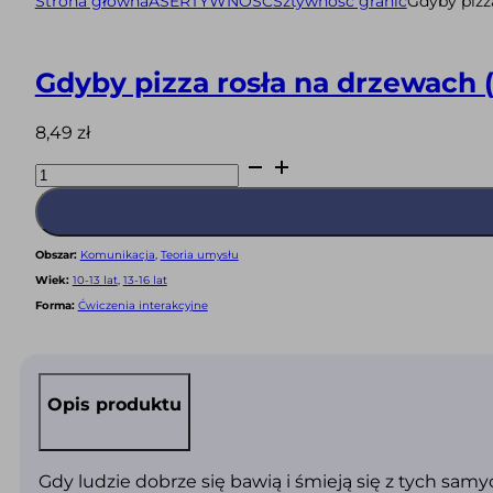
Strona główna
ASERTYWNOŚĆ
Sztywność granic
Gdyby pizz
Gdyby pizza rosła na drzewach 
8,49
zł
ilość
Gdyby
pizza
rosła
na
drzewach
(PDF)
Obszar:
Komunikacja
,
Teoria umysłu
Wiek:
10-13 lat
,
13-16 lat
Forma:
Ćwiczenia interakcyjne
Opis produktu
Gdy ludzie dobrze się bawią i śmieją się z tych sam