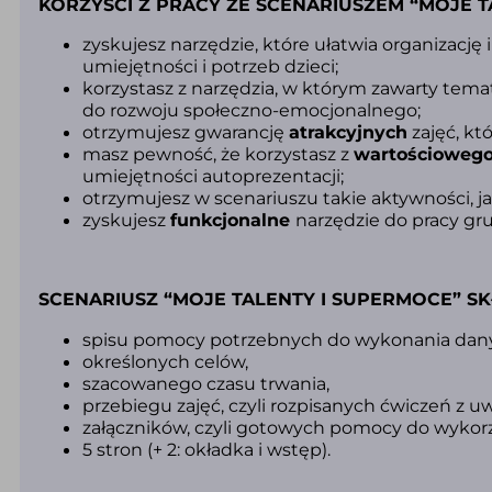
KORZYŚCI Z PRACY ZE SCENARIUSZEM “MOJE T
zyskujesz narzędzie, które ułatwia organizacj
umiejętności i potrzeb
dzieci;
korzystasz z narzędzia,
w którym zawarty temat 
do
rozwoju społeczno-emocjonalnego;
otrzymujesz gwarancję
atrakcyjnych
zajęć, kt
masz pewność, że korzystasz z
wartościoweg
umiejętności autoprezentacji;
otrzymujesz w scenariuszu takie aktywności, j
zyskujesz
funkcjonalne
narzędzie do pracy gru
SCENARIUSZ “MOJE TALENTY I SUPERMOCE” SKŁ
spisu pomocy
potrzebnych do wykonania danyc
określonych celów,
szacowanego czasu trwania,
przebiegu zajęć,
czyli rozpisanych ćwiczeń z 
załączników, czyli gotowych pomocy do wykorz
5 stron (+ 2: okładka i wstęp).