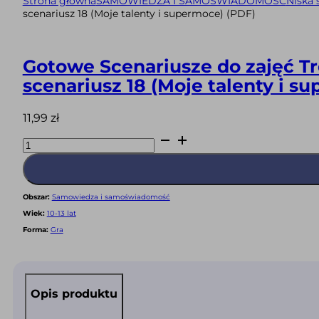
Strona główna
SAMOWIEDZA I SAMOŚWIADOMOŚĆ
Niska 
scenariusz 18 (Moje talenty i supermoce) (PDF)
Gotowe Scenariusze do zajęć Tr
scenariusz 18 (Moje talenty i s
11,99
zł
ilość
Gotowe
Scenariusze
do
zajęć
Treningu
Umiejętności
Obszar:
Samowiedza i samoświadomość
Społecznych
dla
Wiek:
10-13 lat
dzieci
w
Forma:
Gra
wieku
10-
13
lat
–
scenariusz
Opis produktu
18
(Moje
talenty