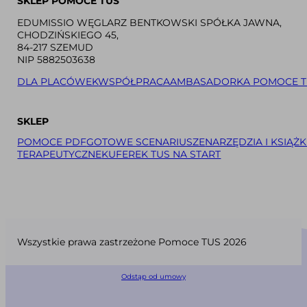
SKLEP POMOCE TUS
EDUMISSIO WĘGLARZ BENTKOWSKI SPÓŁKA JAWNA,
CHODZIŃSKIEGO 45,
84-217 SZEMUD
NIP 5882503638
DLA PLACÓWEK
WSPÓŁPRACA
AMBASADORKA POMOCE T
SKLEP
POMOCE PDF
GOTOWE SCENARIUSZE
NARZĘDZIA I KSIĄŻK
TERAPEUTYCZNE
KUFEREK TUS NA START
Wszystkie prawa zastrzeżone Pomoce TUS 2026
Odstąp od umowy