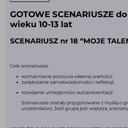
i
supermoce)
(PDF)
GOTOWE SCENARIUSZE do za
wieku 10-13 lat
SCENARIUSZ nr 18 “MOJE TAL
Cele scenariusza:
wzmacnianie poczucia własnej wartości;
zwiększanie samoświadomości i refleksji;
rozwijanie umiejętności autoprezentacji.
Scenariusze zostały przygotowane z myślą o g
uczestników). Jeśli grupa jest większa, scena