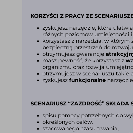
KORZYŚCI Z PRACY ZE SCENARIUSZ
zyskujesz narzędzie, które ułatwi
różnych poziomów umiejętności i
korzystasz z narzędzia,
w którym z
bezpieczną przestrzeń do
rozwoju
otrzymujesz gwarancję
atrakcyjn
masz pewność, że korzystasz z
wa
organizmu oraz rozwija umiejętno
otrzymujesz w scenariuszu takie 
zyskujesz
funkcjonalne
narzędzie
SCENARIUSZ “ZAZDROŚĆ” SKŁADA SI
spisu pomocy
potrzebnych do wyk
określonych celów,
szacowanego czasu trwania,