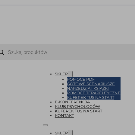
ukiwarka
uktów
SKLEP
POMOCE PDF
GOTOWE SCENARIUSZE
NARZĘDZIA I KSIĄŻKI
POMOCE TERAPEUTYCZNE
KUFEREK TUS NA START
E-KONFERENCJA
KLUB PSYCHOLOGÓW
KUFEREK TUS NA START
KONTAKT
SKLEP