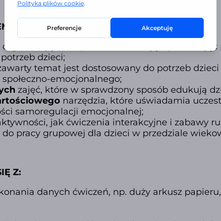
EM “ZAZDROŚĆ”:
a organizację i przeprowadzenie zajęć, pozwalają
 potrzeb
dzieci;
awarty temat jest dostosowany do potrzeb dzieci 
 społeczno-emocjonalnego;
ych
zajęć, które w sprawdzony sposób edukują dzie
rtościowego
narzędzia, które uświadamia uczest
ści samoregulacji emocjonalnej;
aktywności, jak ćwiczenia interakcyjne i zabawy r
 do pracy grupowej dla dzieci w przedziale wiekow
Ę Z:
onania danych ćwiczeń, np. duży arkusz papieru,