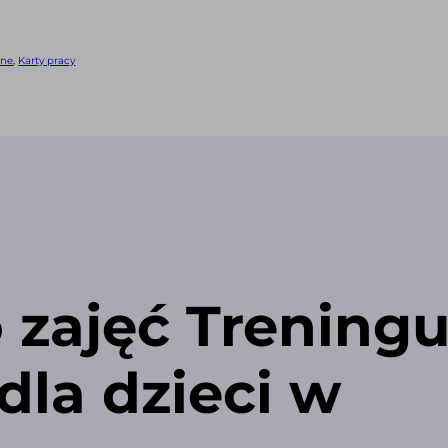
jne
,
Karty pracy
zajęć Trening
dla dzieci w