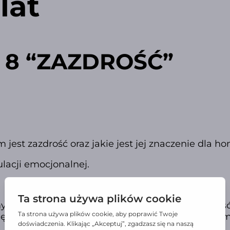
lat
 8 “ZAZDROŚĆ”
jest zazdrość oraz jakie jest jej znaczenie dla 
lacji emocjonalnej.
yślą o grupach TUS-owych liczących od 4 do 8 os
 większa, scenariusze mogą wymagać niewielkich m