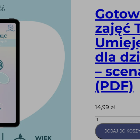
Gotow
zajęć 
Umiej
dla dz
– scen
(PDF)
14,99
zł
ilość
Gotowe
Scenariusze
do
DODAJ DO KOSZ
zajęć
Treningu
Umiejętności