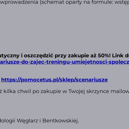
 wprowadzenia (schemat oparty na formule: wstęp
yczny i oszczędzić przy zakupie aż 50%! Link d
ariusze-do-zajec-treningu-umiejetnosci-spolec
:
https://pomocetus.pl/sklep/scenariusze
uż kilka chwil po zakupie w Twojej skrzynce mailo
logii Węglarz i Bentkowskiej.