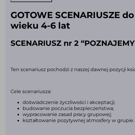
Ustalenie
zasad
panujących
GOTOWE SCENARIUSZE do za
w
grupie.)
(PDF)
wieku 4-6 lat
SCENARIUSZ nr 2 “POZNAJEMY
Ten scenariusz pochodzi z naszej dawnej pozycji ksi
Cele scenariusza:
doświadczenie życzliwości i akceptacji;
budowanie poczucia bezpieczeństwa;
wypracowanie zasad pracy grupowej;
kształtowanie pozytywnej atmosfery w grupie.