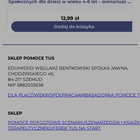
Społecznych dla dzieci w wieku 4-6 lat – scenariusz 17
(Radzenie sobie z porażką. Czy można zawsze
wygrywać?) (PDF)
12,99
zł
Dodaj do koszyka
SKLEP POMOCE TUS
EDUMISSIO WĘGLARZ BENTKOWSKI SPÓŁKA JAWNA,
CHODZIŃSKIEGO 45,
84-217 SZEMUD
NIP 5882503638
DLA PLACÓWEK
WSPÓŁPRACA
AMBASADORKA POMOCE T
SKLEP
POMOCE PDF
GOTOWE SCENARIUSZE
NARZĘDZIA I KSIĄŻK
TERAPEUTYCZNE
KUFEREK TUS NA START