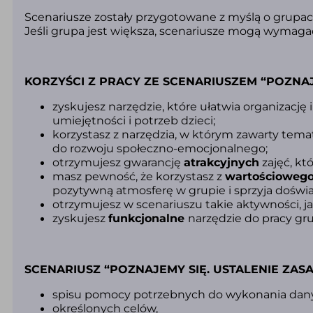
Scenariusze zostały przygotowane z myślą o grupa
Jeśli grupa jest większa, scenariusze mogą wymaga
KORZYŚCI Z PRACY ZE SCENARIUSZEM “POZNAJ
zyskujesz narzędzie, które ułatwia organizacj
umiejętności i potrzeb
dzieci;
korzystasz z narzędzia,
w którym zawarty temat
do
rozwoju społeczno-emocjonalnego;
otrzymujesz gwarancję
atrakcyjnych
zajęć, kt
masz pewność, że korzystasz z
wartościoweg
pozytywną atmosferę w grupie i sprzyja doświad
otrzymujesz w scenariuszu takie aktywności, ja
zyskujesz
funkcjonalne
narzędzie do pracy gr
SCENARIUSZ “POZNAJEMY SIĘ. USTALENIE ZAS
spisu pomocy
potrzebnych do wykonania dany
określonych celów,