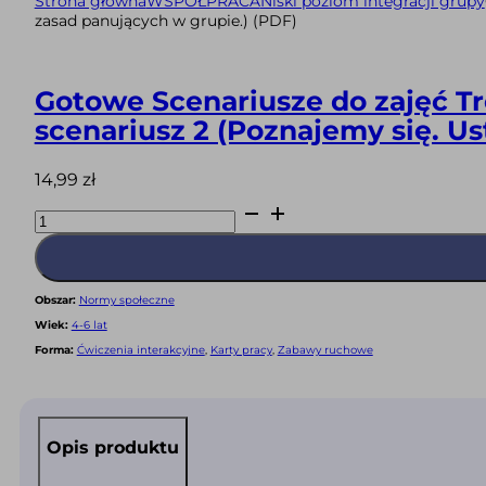
Strona główna
WSPÓŁPRACA
Niski poziom integracji grupy
zasad panujących w grupie.) (PDF)
Gotowe Scenariusze do zajęć Tr
scenariusz 2 (Poznajemy się. Us
14,99
zł
ilość
Gotowe
Scenariusze
do
zajęć
Treningu
Umiejętności
Obszar:
Normy społeczne
Społecznych
dla
Wiek:
4-6 lat
dzieci
w
Forma:
Ćwiczenia interakcyjne
,
Karty pracy
,
Zabawy ruchowe
wieku
4-
6
lat
–
scenariusz
Opis produktu
2
(Poznajemy
się.