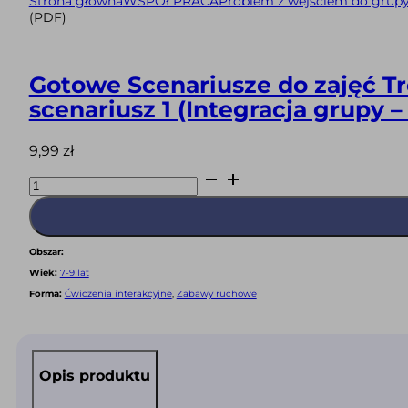
Strona główna
WSPÓŁPRACA
Problem z wejściem do grup
(PDF)
Gotowe Scenariusze do zajęć Tr
scenariusz 1 (Integracja grupy – 
9,99
zł
ilość
Gotowe
Scenariusze
do
zajęć
Treningu
Umiejętności
Obszar:
Społecznych
dla
Wiek:
7-9 lat
dzieci
w
Forma:
Ćwiczenia interakcyjne
,
Zabawy ruchowe
wieku
7-
9
lat
-
scenariusz
Opis produktu
1
(Integracja
grupy