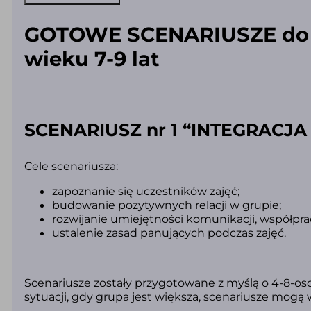
-
cz.
1)
GOTOWE SCENARIUSZE do za
(PDF)
wieku 7-9 lat
SCENARIUSZ nr 1 “INTEGRACJA 
Cele scenariusza:
zapoznanie się uczestników zajęć;
budowanie pozytywnych relacji w grupie;
rozwijanie umiejętności komunikacji, współprac
ustalenie zasad panujących podczas zajęć.
Scenariusze zostały przygotowane z myślą o 4-8-o
sytuacji, gdy grupa jest większa, scenariusze mog