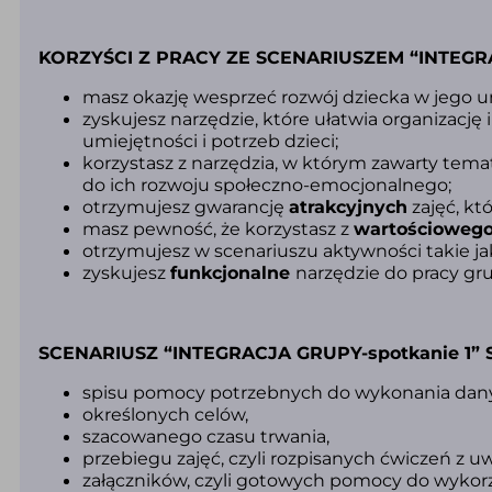
KORZYŚCI Z PRACY ZE SCENARIUSZEM “INTEGRA
masz okazję wesprzeć rozwój dziecka w jego um
zyskujesz narzędzie, które ułatwia organizacj
umiejętności i potrzeb
dzieci;
korzystasz z narzędzia,
w którym zawarty temat 
do
ich rozwoju społeczno-emocjonalnego;
otrzymujesz gwarancję
atrakcyjnych
zajęć, kt
masz pewność, że korzystasz z
wartościoweg
otrzymujesz w scenariuszu aktywności takie ja
zyskujesz
funkcjonalne
narzędzie do pracy gru
SCENARIUSZ “INTEGRACJA GRUPY-spotkanie 1” S
spisu pomocy
potrzebnych do wykonania dany
określonych celów,
szacowanego czasu trwania,
przebiegu zajęć,
czyli rozpisanych ćwiczeń z 
załączników, czyli gotowych pomocy do wykorz