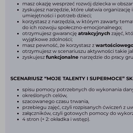
masz okazję wesprzeć rozwój dziecka w obsza
zyskujesz narzędzie, które ułatwia organizacj
umiejętności i potrzeb
dzieci;
korzystasz z narzędzia,
w którym zawarty temat 
do
ich rozwoju społeczno-emocjonalnego;
otrzymujesz gwarancję
atrakcyjnych
zajęć, kt
wyjątkowe zdolności;
masz pewność, że korzystasz z
wartościoweg
otrzymujesz w scenariuszu aktywności takie jak:
zyskujesz
funkcjonalne
narzędzie do pracy gru
SCENARIUSZ “MOJE TALENTY I SUPERMOCE” SKŁ
spisu pomocy
potrzebnych do wykonania dany
określonych celów,
szacowanego czasu trwania,
przebiegu zajęć,
czyli rozpisanych ćwiczeń z 
załączników, czyli gotowych pomocy do wykorz
4 stron (+ 2: okładka i wstęp).