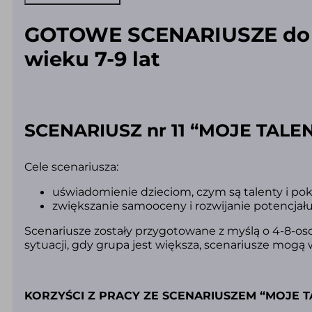
i
supermoce)
(PDF)
GOTOWE SCENARIUSZE do za
wieku 7-9 lat
SCENARIUSZ nr 11 “MOJE TALE
Cele scenariusza:
uświadomienie dzieciom, czym są talenty i poka
zwiększanie samooceny i rozwijanie potencjału
Scenariusze zostały przygotowane z myślą o 4-8-o
sytuacji, gdy grupa jest większa, scenariusze mog
KORZYŚCI Z PRACY ZE SCENARIUSZEM “MOJE T