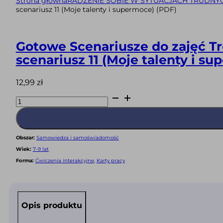
Strona główna
RADZENIE SOBIE W SYTUACJACH TRUDNY
scenariusz 11 (Moje talenty i supermoce) (PDF)
Gotowe Scenariusze do zajęć Tr
scenariusz 11 (Moje talenty i s
12,99
zł
ilość
Gotowe
Scenariusze
do
zajęć
Treningu
Umiejętności
Obszar:
Samowiedza i samoświadomość
Społecznych
dla
Wiek:
7-9 lat
dzieci
w
Forma:
Ćwiczenia interakcyjne
,
Karty pracy
wieku
7-
9
lat
-
scenariusz
Opis produktu
11
(Moje
talenty