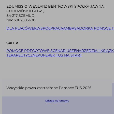
EDUMISSIO WĘGLARZ BENTKOWSKI SPÓŁKA JAWNA,
CHODZIŃSKIEGO 45,
84-217 SZEMUD
NIP 5882503638
DLA PLACÓWEK
WSPÓŁPRACA
AMBASADORKA POMOCE T
SKLEP
POMOCE PDF
GOTOWE SCENARIUSZE
NARZĘDZIA I KSIĄŻK
TERAPEUTYCZNE
KUFEREK TUS NA START
Wszystkie prawa zastrzeżone Pomoce TUS 2026
Odstąp od umowy