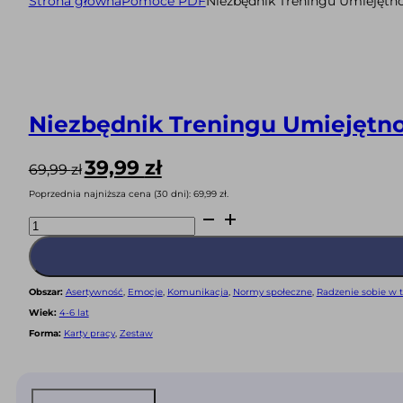
Strona główna
Pomoce PDF
Niezbędnik Treningu Umiejętn
Niezbędnik Treningu Umiejętno
Pierwotna
Aktualna
39,99
zł
69,99
zł
cena
cena
Poprzednia najniższa cena (30 dni):
69,99
zł
.
wynosiła:
wynosi:
ilość
69,99 zł.
39,99 zł.
Niezbędnik
Treningu
Umiejętności
Społecznych
-
zestaw
Obszar:
Asertywność
,
Emocje
,
Komunikacja
,
Normy społeczne
,
Radzenie sobie w t
gotowych
pomocy
Wiek:
4-6 lat
4-
6
Forma:
Karty pracy
,
Zestaw
lat
CYFROWY
(oferta)