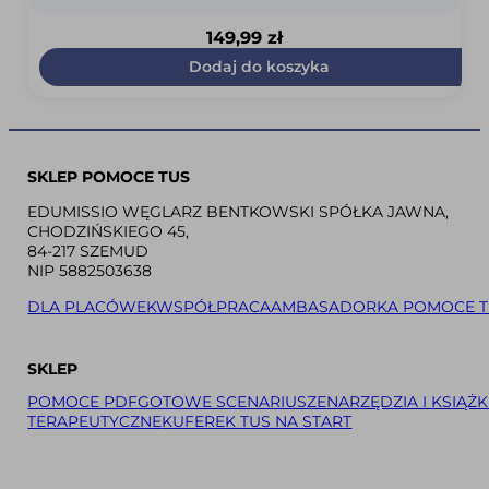
149,99
zł
Dodaj do koszyka
SKLEP POMOCE TUS
EDUMISSIO WĘGLARZ BENTKOWSKI SPÓŁKA JAWNA,
CHODZIŃSKIEGO 45,
84-217 SZEMUD
NIP 5882503638
DLA PLACÓWEK
WSPÓŁPRACA
AMBASADORKA POMOCE T
SKLEP
POMOCE PDF
GOTOWE SCENARIUSZE
NARZĘDZIA I KSIĄŻK
TERAPEUTYCZNE
KUFEREK TUS NA START