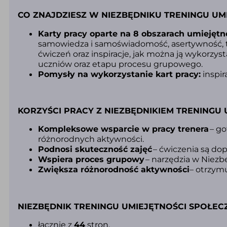
CO ZNAJDZIESZ W NIEZBĘDNIKU TRENINGU UM
Karty pracy oparte na 8 obszarach umiejętn
samowiedza i samoświadomość, asertywność, te
ćwiczeń oraz inspiracje, jak można ją wykorzy
uczniów oraz etapu procesu grupowego.
Pomysły na wykorzystanie kart pracy
:
inspir
KORZYŚCI PRACY Z NIEZBĘDNIKIEM TRENINGU
Kompleksowe wsparcie w pracy trenera
– go
różnorodnych aktywności.
Podnosi skuteczność zajęć
– ćwiczenia są do
Wspiera proces grupowy
– narzędzia w Niezb
Zwiększa różnorodność aktywności
– otrzymu
NIEZBĘDNIK TRENINGU UMIEJĘTNOŚCI SPOŁECZ
łącznie z
44
stron,