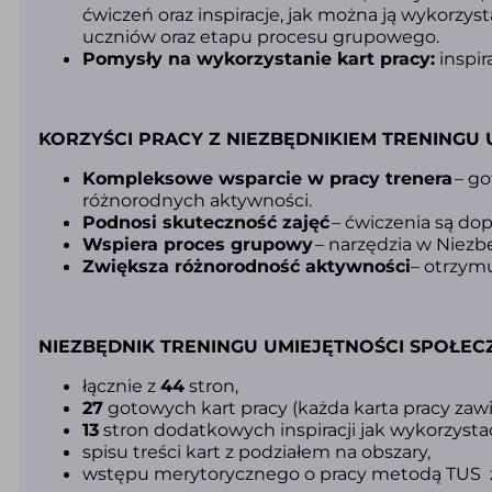
ćwiczeń oraz inspiracje, jak można ją wykorzy
uczniów oraz etapu procesu grupowego.
Pomysły na wykorzystanie kart pracy
:
inspir
KORZYŚCI PRACY Z NIEZBĘDNIKIEM TRENINGU
Kompleksowe wsparcie w pracy trenera
– go
różnorodnych aktywności.
Podnosi skuteczność zajęć
– ćwiczenia są do
Wspiera proces grupowy
– narzędzia w Niezb
Zwiększa różnorodność aktywności
– otrzymu
NIEZBĘDNIK TRENINGU UMIEJĘTNOŚCI SPOŁECZ
łącznie z
44
stron,
27
gotowych kart pracy (k
ażda karta pracy zawi
13
stron dodatkowych inspiracji jak wykorzystać
spisu treści kart z podziałem na obszary,
wstępu merytorycznego o pracy metodą TUS z