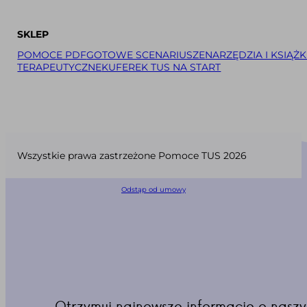
SKLEP
POMOCE PDF
GOTOWE SCENARIUSZE
NARZĘDZIA I KSIĄŻK
TERAPEUTYCZNE
KUFEREK TUS NA START
Wszystkie prawa zastrzeżone Pomoce TUS 2026
Odstąp od umowy
Otrzymuj najnowsze informacje o naszy