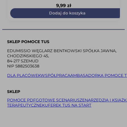
9,99
zł
Dodaj do koszyka
SKLEP POMOCE TUS
EDUMISSIO WĘGLARZ BENTKOWSKI SPÓŁKA JAWNA,
CHODZIŃSKIEGO 45,
84-217 SZEMUD
NIP 5882503638
DLA PLACÓWEK
WSPÓŁPRACA
AMBASADORKA POMOCE T
SKLEP
POMOCE PDF
GOTOWE SCENARIUSZE
NARZĘDZIA I KSIĄŻK
TERAPEUTYCZNE
KUFEREK TUS NA START