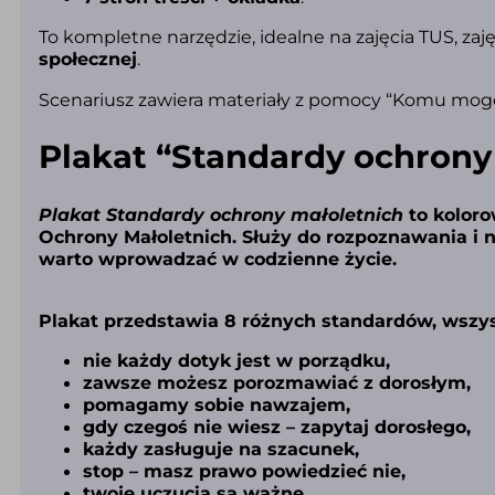
To kompletne narzędzie, idealne na zajęcia TUS, za
społecznej
.
Scenariusz zawiera materiały z pomocy “Komu mogę 
Plakat “Standardy ochrony
Plakat Standardy ochrony małoletnich
to kolor
Ochrony Małoletnich. Służy do rozpoznawania i 
warto wprowadzać w codzienne życie.
Plakat przedstawia 8 różnych standardów, wszys
nie każdy dotyk jest w porządku,
zawsze możesz porozmawiać z dorosłym,
pomagamy sobie nawzajem,
gdy czegoś nie wiesz – zapytaj dorosłego,
każdy zasługuje na szacunek,
stop – masz prawo powiedzieć nie,
twoje uczucia są ważne,