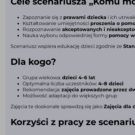
Cele scenariusza „Komu m
Zapoznanie się z
prawami dziecka
i ich utrwal
Kształtowanie umiejętności
proszenia o pom
Rozpoznawanie
akceptowanych i nieakcep
Nauka wyboru odpowiedniej formy
pomocy w 
Scenariusz wspiera edukację dzieci zgodnie ze
Stan
Dla kogo?
Grupa wiekowa:
dzieci 4–6 lat
Optymalna liczba uczestników:
4–8 dzieci
Rekomendacja:
zajęcia prowadzone przez d
Możliwość adaptacji do większych grup
Zajęcia te doskonale sprawdzą się jako
Zajęcia dla 
Korzyści z pracy ze scenar