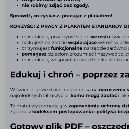
nie robimy zdjęć bez zgody.
Sprawdź, co zyskasz, pracując z plakatem!
KORZYŚCI Z PRACY Z PLAKATEM STANDARDY 
masz okazję przyczynić się do
wzrostu
świadom
zyskujesz narzędzie
wspierające
wzrost wrażliw
otrzymujesz
funkcjonalne
narzędzie zarówno d
pomagasz
dzieciom zrozumieć i nazywać to, co
masz okazję wesprzeć rozwój dziecka w obsza
Edukuj i chroń – poprzez za
W świecie, gdzie dzieci narażone są na
naruszenia 
najmłodszych lat uczyć je,
komu mogą zaufać
i jak
Te materiały pomagają w
zapewnieniu ochrony dz
zgodne z
kodeksem postępowania
i
polityką bez
Gotowy plik PDF – oszczęd