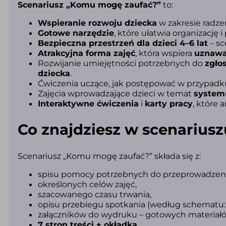
Scenariusz „Komu mogę zaufać?”
to:
Wspieranie rozwoju dziecka
w zakresie radze
Gotowe narzędzie
, które ułatwia organizację 
Bezpieczna przestrzeń dla dzieci 4–6 lat
– sc
Atrakcyjna forma zajęć
, która wspiera
uznawa
Rozwijanie umiejętności potrzebnych do
zgło
dziecka
.
Ćwiczenia uczące, jak postępować w przypad
Zajęcia wprowadzające dzieci w temat
system
Interaktywne ćwiczenia
i
karty pracy
, które 
Co znajdziesz w scenarius
Scenariusz „Komu mogę zaufać?” składa się z:
spisu pomocy potrzebnych do przeprowadzenia 
określonych celów zajęć,
szacowanego czasu trwania,
opisu przebiegu spotkania (według schematu
załączników do wydruku – gotowych materiał
7 stron treści + okładka
.