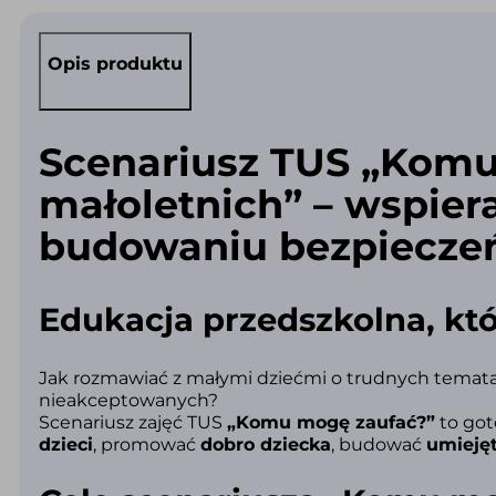
4-
6
lat
–
Opis produktu
Komu
mogę
zaufać?
+
plakat
"Standardy
Scenariusz TUS „Komu
ochrony
małoletnich"
(oferta)
małoletnich” – wspier
budowaniu bezpiecze
Edukacja przedszkolna, kt
Jak rozmawiać z małymi dziećmi o trudnych temata
nieakceptowanych?
Scenariusz zajęć TUS
„Komu mogę zaufać?”
to got
dzieci
, promować
dobro dziecka
, budować
umieję