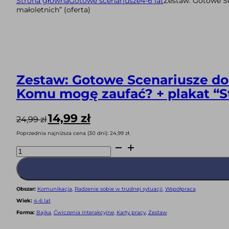
Strona główna
Gotowe scenariusze
4-6 lat
Zestaw: Gotowe Sc
małoletnich” (oferta)
Zestaw: Gotowe Scenariusze do 
Komu mogę zaufać? + plakat “St
Pierwotna
Aktualna
14,99
zł
24,99
zł
cena
cena
Poprzednia najniższa cena (30 dni):
24,99
zł
.
wynosiła:
wynosi:
ilość
24,99 zł.
14,99 zł.
Zestaw:
Gotowe
Scenariusze
do
zajęć
Treningu
Obszar:
Komunikacja
,
Radzenie sobie w trudnej sytuacji
,
Współpraca
Umiejętności
Społecznych
Wiek:
4-6 lat
dla
dzieci
Forma:
Bajka
,
Ćwiczenia interakcyjne
,
Karty pracy
,
Zestaw
w
wieku