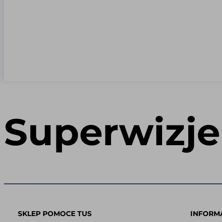
Superwizje
SKLEP POMOCE TUS
INFORM