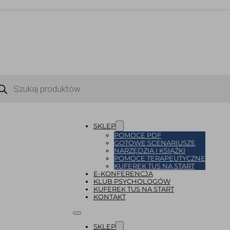
ukiwarka
uktów
SKLEP
POMOCE PDF
GOTOWE SCENARIUSZE
NARZĘDZIA I KSIĄŻKI
POMOCE TERAPEUTYCZNE
KUFEREK TUS NA START
E-KONFERENCJA
KLUB PSYCHOLOGÓW
KUFEREK TUS NA START
KONTAKT
SKLEP