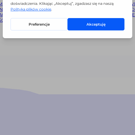
MIN
POLITYKA
POMOCE PDF
GOTOW
NOŚCI
ZWROTY I
SCENARIUSZE
NARZĘDZ
ACJE
DOSTAWA
FORMY
TERAPEUTYCZNE
KUFE
CI
REGULAMIN - KONKURS