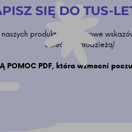
PISZ SIĘ DO TUS-LE
 naszych produktach, TUS-owe wskazówk
dziećmi i młodzieżą!
POMOC PDF, która wzmocni poczucie