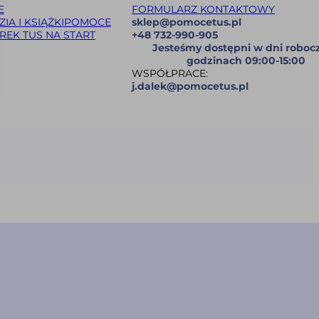
E
FORMULARZ KONTAKTOWY
IA I KSIĄŻKI
POMOCE
sklep@pomocetus.pl
REK TUS NA START
+48 732-990-905
Jesteśmy dostępni w dni roboc
godzinach 09:00-15:00
WSPÓŁPRACE:
j.dalek@pomocetus.pl