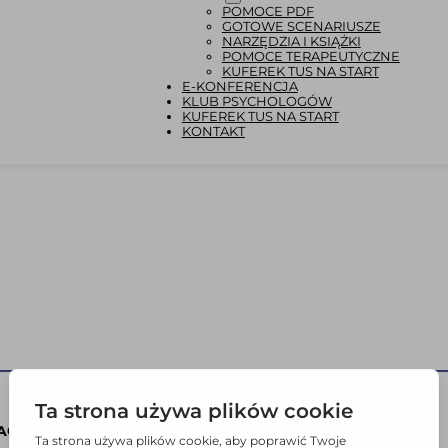
POMOCE PDF
GOTOWE SCENARIUSZE
NARZĘDZIA I KSIĄŻKI
POMOCE TERAPEUTYCZNE
KUFEREK TUS NA START
E-KONFERENCJA
KLUB PSYCHOLOGÓW
KUFEREK TUS NA START
KONTAKT
ACJE
SKLEP