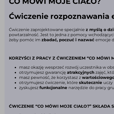
CO MÓWI MOJE CIAŁO?
Ćwiczenie rozpoznawania e
Ćwiczenie zaprojektowane specjalnie
z myślą o dz
powtarzalność. Jest to jedna z pomocy wchodząc
żeby pomóc im
zbadać, poczuć i nazwać
emocje d
KORZYŚCI Z PRACY Z ĆWICZENIEM “CO MÓWI M
masz okazję wesprzeć rozwój uczestnika w ob
otrzymujesz gwarancję
atrakcyjnych
zajęć, kt
masz pewność, że korzystasz z
wartościoweg
otrzymujesz ćwiczenie, które
skutecznie
uczy
zyskujesz
funkcjonalne
narzędzie do pracy gru
ĆWICZENIE “CO MÓWI MOJE CIAŁO?” SKŁADA SI