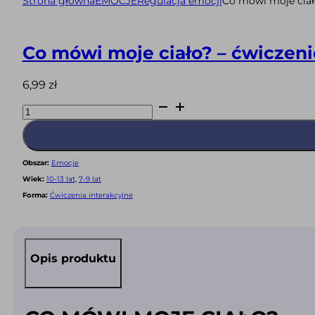
Strona główna
EMOCJE
Regulacja emocji
Co mówi moje ciało
Co mówi moje ciało? – ćwiczeni
6,99
zł
ilość
Co
mówi
moje
ciało?
–
ćwiczenie
Obszar:
Emocje
rozpoznawania
emocji
Wiek:
10-13 lat
,
7-9 lat
i
sygnałów
Forma:
Ćwiczenia interakcyjne
z
ciała
(PDF)
Opis produktu