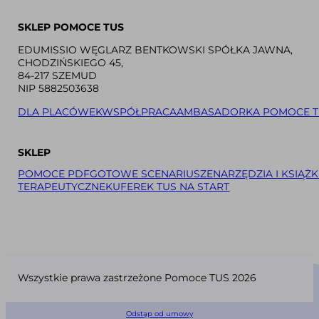
SKLEP POMOCE TUS
EDUMISSIO WĘGLARZ BENTKOWSKI SPÓŁKA JAWNA,
CHODZIŃSKIEGO 45,
84-217 SZEMUD
NIP 5882503638
DLA PLACÓWEK
WSPÓŁPRACA
AMBASADORKA POMOCE T
SKLEP
POMOCE PDF
GOTOWE SCENARIUSZE
NARZĘDZIA I KSIĄŻK
TERAPEUTYCZNE
KUFEREK TUS NA START
Wszystkie prawa zastrzeżone Pomoce TUS 2026
Odstąp od umowy