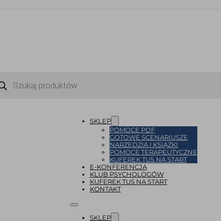
ukiwarka
uktów
SKLEP
POMOCE PDF
GOTOWE SCENARIUSZE
NARZĘDZIA I KSIĄŻKI
POMOCE TERAPEUTYCZNE
KUFEREK TUS NA START
E-KONFERENCJA
KLUB PSYCHOLOGÓW
KUFEREK TUS NA START
KONTAKT
SKLEP