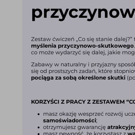
przyczyno
Zestaw ćwiczeń „Co się stanie dalej?”
myślenia przyczynowo-skutkowego
co może wydarzyć się dalej, jakie m
Zabawy w naturalny i przyjazny spos
się od prostszych zadań, które stopni
pociąga za sobą określone skutki
(po
KORZYŚCI Z PRACY Z ZESTAWEM “CO
masz okazję wesprzeć rozwój ucz
samoświadomości
;
otrzymujesz gwarancję
atrakcyjn
masz pewność, że korzystasz z
wa