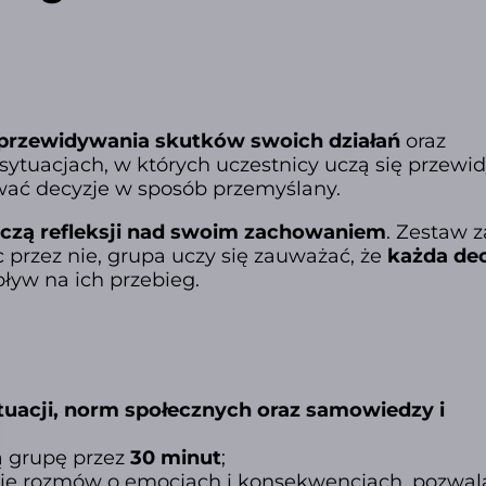
 przewidywania skutków swoich działań
oraz
 sytuacjach, w których uczestnicy uczą się przewi
ować decyzje w sposób przemyślany.
uczą refleksji nad swoim zachowaniem
. Zestaw 
 przez nie, grupa uczy się zauważać, że
każda de
ływ na ich przebieg.
ytuacji, norm społecznych oraz samowiedzy i
ą grupę przez
30 minut
;
ie rozmów o emocjach i konsekwencjach, pozwal