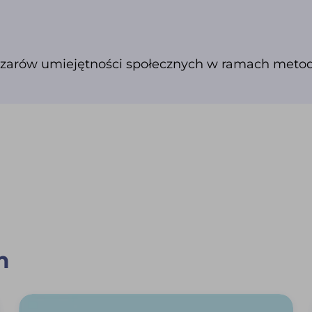
bszarów umiejętności społecznych w ramach metod
m