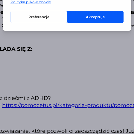
i oraz ich styl reagowania
;
tecznie
sprzyjają
budowaniu atmosfery współprac
omie rozumienia społecznego uczestników
;
 do pracy grupowej dla dzieci w przedziale wie
ŁADA SIĘ Z:
 z dziećmi z ADHD?
:
https://pomocetus.pl/kategoria-produktu/pomoc
ozwiązanie, które pozwoli ci zaoszczędzić czas! Ju