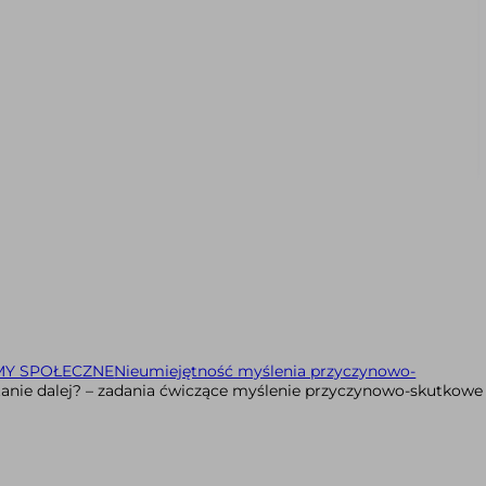
Y SPOŁECZNE
Nieumiejętność myślenia przyczynowo-
stanie dalej? – zadania ćwiczące myślenie przyczynowo-skutkowe