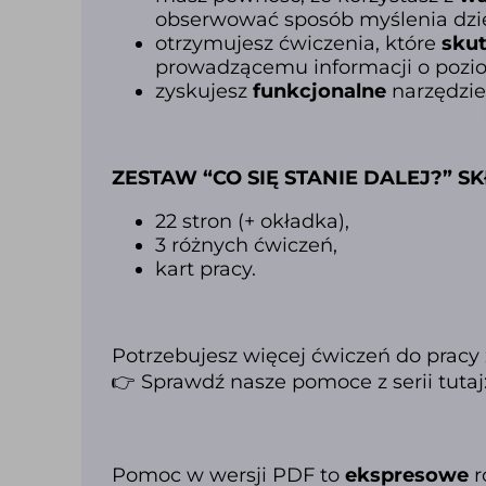
obserwować sposób myślenia dziec
otrzymujesz ćwiczenia, które
sku
prowadzącemu informacji o pozi
zyskujesz
funkcjonalne
narzędzie
ZESTAW “CO SIĘ STANIE DALEJ?” SK
22 stron (+ okładka),
3 różnych ćwiczeń,
kart pracy.
Potrzebujesz więcej ćwiczeń do pracy
👉 Sprawdź nasze pomoce z serii tutaj
Pomoc w wersji PD
F to
ekspresowe
r