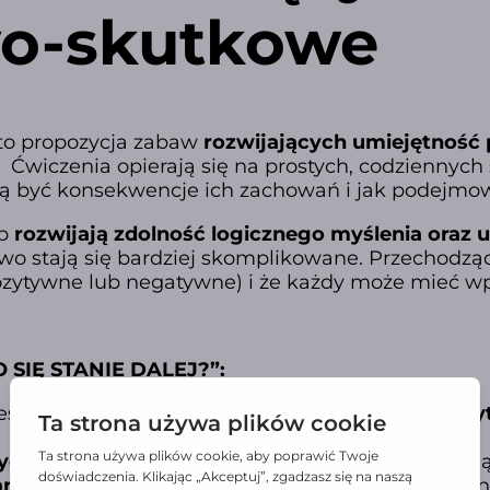
wo-skutkowe
 to propozycja zabaw
rozwijających umiejętność
. Ćwiczenia opierają się na prostych, codziennych
ogą być konsekwencje ich zachowań i jak podejm
ób
rozwijają zdolność logicznego myślenia oraz 
owo stają się bardziej skomplikowane. Przechodząc
zytywne lub negatywne) i że każdy może mieć wp
 SIĘ STANIE DALEJ?”:
estnika w obszarach:
radzenia sobie w trudnej s
ych
zajęć, które w sprawdzony sposób zaktywizuj
rtościowego
narzędzia,
które u
łatwia prowadzen