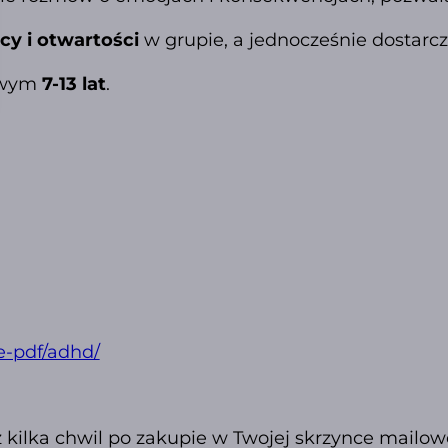
y i otwartości
w grupie, a jednocześnie dostarcz
kowym
7-13 lat
.
e-pdf/adhd/
ż kilka chwil po zakupie w Twojej skrzynce mailow