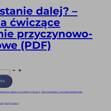
 stanie dalej? –
ia ćwiczące
nie przyczynowo-
owe (PDF)
YKA
adzenie sobie w trudnej sytuacji
,
Samowiedza i samoświadomość
jne
,
Karty pracy