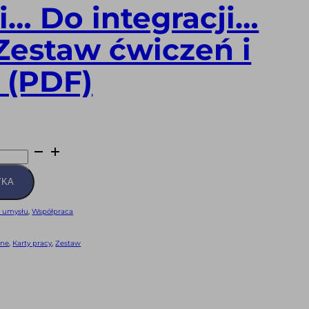
… Do integracji…
 Zestaw ćwiczeń i
 (PDF)
YKA
a umysłu
,
Współpraca
jne
,
Karty pracy
,
Zestaw