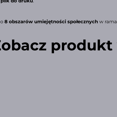
plik do druku
.
 o
8 obszarów umiejętności społecznych
w ramac
obacz produkt 