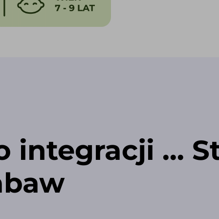
 integracji … S
zabaw