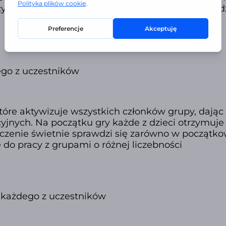
nych. Każde z dzieci ma za zadanie przeprowadz
dego z uczestników
tóre aktywizuje wszystkich członków grupy, dając
ych. Na początku gry każde z dzieci otrzymuje ka
enie świetnie sprawdzi się zarówno w początkowej 
do pracy z grupami o różnej liczebności
 każdego z uczestników