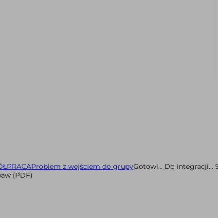
ÓŁPRACA
Problem z wejściem do grupy
Gotowi… Do integracji… S
baw (PDF)