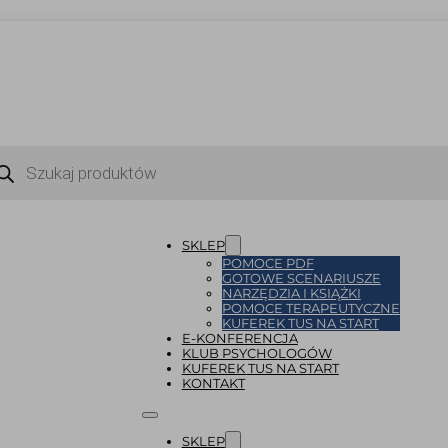
ukiwarka
uktów
SKLEP
POMOCE PDF
GOTOWE SCENARIUSZE
NARZĘDZIA I KSIĄŻKI
POMOCE TERAPEUTYCZNE
KUFEREK TUS NA START
E-KONFERENCJA
KLUB PSYCHOLOGÓW
KUFEREK TUS NA START
KONTAKT
SKLEP