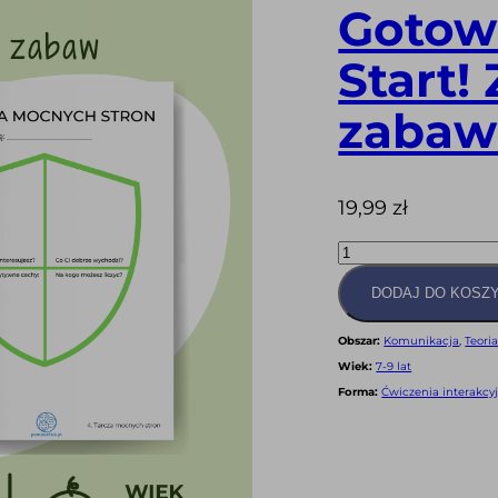
Gotowi
Start!
zabaw
19,99
zł
ilość
Gotowi...
Do
integracji...
DODAJ DO KOSZ
Start!
Zestaw
ćwiczeń
i
Obszar:
Komunikacja
,
Teori
zabaw
Wiek:
7-9 lat
(PDF)
Forma:
Ćwiczenia interakcy