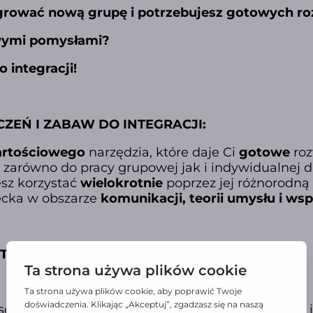
egrować nową grupę i potrzebujesz gotowych r
wymi pomysłami?
 integracji!
ZEŃ I ZABAW DO INTEGRACJI:
rtościowego
narzędzia, które daje Ci
gotowe
roz
 zarówno do pracy grupowej jak i indywidualnej dl
esz korzystać
wielokrotnie
poprzez jej różnorodną
ecka w obszarze
komunikacji, teorii umysłu i ws
TART” SKŁADA SIĘ Z 4 POMOCY:
osób aktywizuje wszystkich członków grupy, dając