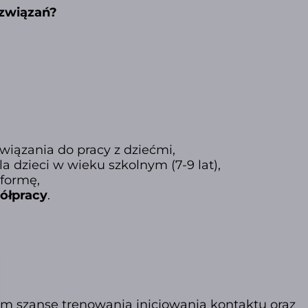
ozwiązań?
wiązania do pracy z dziećmi,
a dzieci w wieku szkolnym (7-9 lat),
 formę,
półpracy
.
 im szansę trenowania inicjowania kontaktu oraz