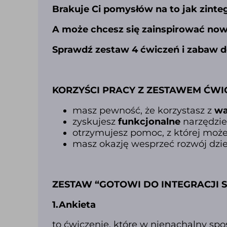
Brakuje Ci pomysłów na to jak zint
A może chcesz się zainspirować no
Sprawdź zestaw 4 ćwiczeń i zabaw do
KORZYŚCI PRACY Z ZESTAWEM ĆWIC
masz pewność, że korzystasz z
wa
zyskujesz
funkcjonalne
narzędzie
otrzymujesz pomoc, z której moż
masz okazję wesprzeć rozwój dzi
ZESTAW “GOTOWI DO INTEGRACJI S
1.Ankieta
to ćwiczenie, które w nienachalny sp