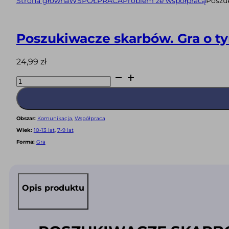
Strona główna
WSPÓŁPRACA
Problem ze współpracą
Poszuk
Poszukiwacze skarbów. Gra o ty
24,99
zł
ilość
Poszukiwacze
skarbów.
Gra
o
tym,
jakim
Obszar:
Komunikacja
,
Współpraca
skarbem
są
Wiek:
10-13 lat
,
7-9 lat
umiejętności
społeczne
Forma:
Gra
(PDF)
Opis produktu