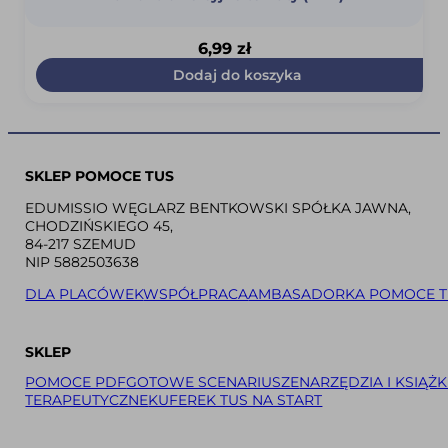
6,99
zł
Dodaj do koszyka
SKLEP POMOCE TUS
EDUMISSIO WĘGLARZ BENTKOWSKI SPÓŁKA JAWNA,
CHODZIŃSKIEGO 45,
84-217 SZEMUD
NIP 5882503638
DLA PLACÓWEK
WSPÓŁPRACA
AMBASADORKA POMOCE T
SKLEP
POMOCE PDF
GOTOWE SCENARIUSZE
NARZĘDZIA I KSIĄŻK
TERAPEUTYCZNE
KUFEREK TUS NA START