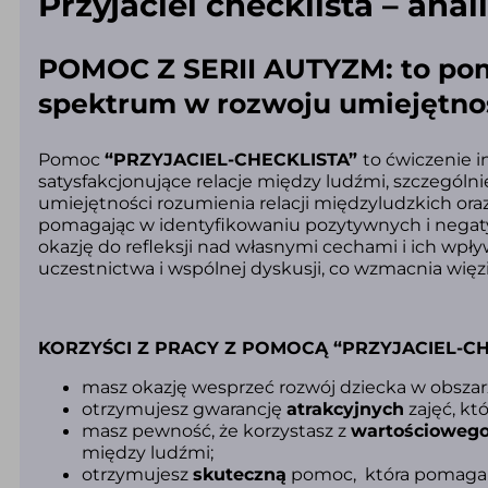
Przyjaciel checklista – ana
POMOC Z SERII AUTYZM: to pom
spektrum w rozwoju umiejętno
Pomoc
“PRZYJACIEL-CHECKLISTA”
to ćwiczenie 
satysfakcjonujące relacje między ludźmi, szczegól
umiejętności rozumienia relacji międzyludzkich oraz
pomagając w identyfikowaniu pozytywnych i negat
okazję do refleksji nad własnymi cechami i ich wp
uczestnictwa i wspólnej dyskusji, co wzmacnia więzi
KORZYŚCI Z PRACY Z POMOCĄ “PRZYJACIEL-CH
masz okazję wesprzeć rozwój dziecka w obsza
otrzymujesz gwarancję
atrakcyjnych
zajęć, kt
masz pewność, że korzystasz z
wartościoweg
między ludźmi
;
otrzymujesz
skuteczną
pomoc,
która pomaga