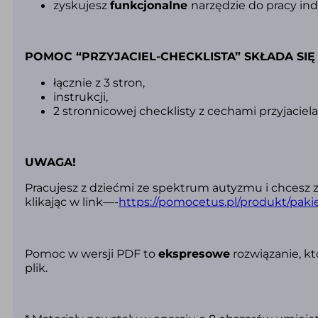
zyskujesz
funkcjonalne
narzędzie do pracy ind
POMOC “PRZYJACIEL-CHECKLISTA” SKŁADA SIĘ 
łącznie z 3 stron,
instrukcji,
2 stronnicowej checklisty z cechami przyjaciela
UWAGA!
Pracujesz z dziećmi ze spektrum autyzmu i chces
klikając w link—-
https://pomocetus.pl/produkt/pa
Pomoc w wersji PD
F to
ekspresowe
rozwiązanie, kt
plik.