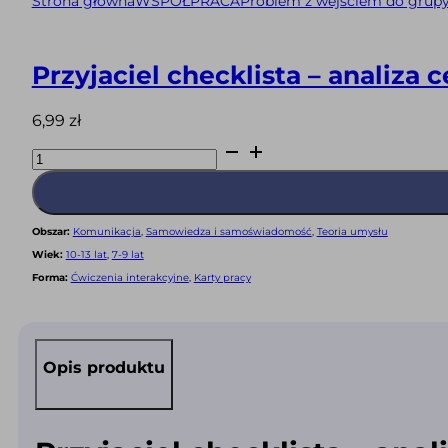
Strona główna
WSPÓŁPRACA
Problem z wejściem do grup
Przyjaciel checklista – analiza 
6,99
zł
ilość
Przyjaciel
checklista
-
analiza
cech
relacji
Obszar:
Komunikacja
,
Samowiedza i samoświadomość
,
Teoria umysłu
przyjacielskich
między
Wiek:
10-13 lat
,
7-9 lat
ludźmi
(PDF)
Forma:
Ćwiczenia interakcyjne
,
Karty pracy
Opis produktu