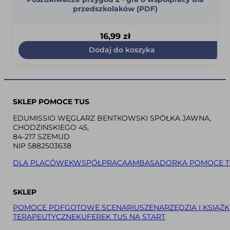
przedszkolaków (PDF)
16,99
zł
Dodaj do koszyka
SKLEP POMOCE TUS
EDUMISSIO WĘGLARZ BENTKOWSKI SPÓŁKA JAWNA,
CHODZIŃSKIEGO 45,
84-217 SZEMUD
NIP 5882503638
DLA PLACÓWEK
WSPÓŁPRACA
AMBASADORKA POMOCE T
SKLEP
POMOCE PDF
GOTOWE SCENARIUSZE
NARZĘDZIA I KSIĄŻK
TERAPEUTYCZNE
KUFEREK TUS NA START