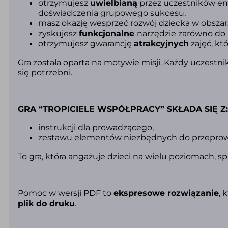
otrzymujesz
uwielbianą
przez uczestników emo
doświadczenia grupowego sukcesu,
masz okazję wesprzeć rozwój dziecka w obsza
zyskujesz
funkcjonalne
narzędzie zarówno do p
otrzymujesz gwarancję
atrakcyjnych
zajęć, kt
Gra została oparta na motywie misji. Każdy uczestn
się potrzebni.
GRA “TROPICIELE WSPÓŁPRACY” SKŁADA SIĘ Z
instrukcji dla prowadzącego,
zestawu elementów niezbędnych do przeprow
To gra, która angażuje dzieci na wielu poziomach, 
Pomoc w wersji PDF to
ekspresowe rozwiązanie
, 
plik do druku
.