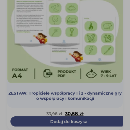
ZESTAW: Tropiciele współpracy 1 i 2 - dynamiczne gry
o współpracy i komunikacji
Pierwotna
Aktualna
30,58
zł
33,98
zł
cena
cena
Dodaj do koszyka
wynosiła:
wynosi: