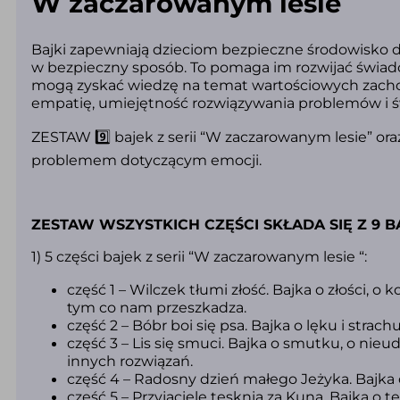
W zaczarowanym lesie
Bajki zapewniają dzieciom bezpieczne środowisko do
w bezpieczny sposób. To pomaga im rozwijać świado
mogą zyskać wiedzę na temat wartościowych zachow
empatię, umiejętność rozwiązywania problemów i
ZESTAW 9️⃣ bajek z serii “W zaczarowanym lesie” ora
problemem dotyczącym emocji.
ZESTAW WSZYSTKICH CZĘŚCI SKŁADA SIĘ Z 9 B
1) 5 części bajek z serii “W zaczarowanym lesie “:
część 1 – Wilczek tłumi złość. Bajka o złości,
tym co nam przeszkadza.
część 2 – Bóbr boi się psa. Bajka o lęku i stra
część 3 – Lis się smuci. Bajka o smutku, o ni
innych rozwiązań.
część 4 – Radosny dzień małego Jeżyka. Bajka 
część 5 – Przyjaciele tęsknią za Kuną. Bajka o tę