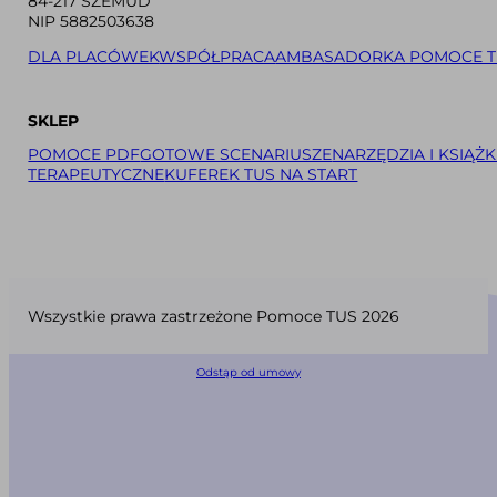
84-217 SZEMUD
NIP 5882503638
DLA PLACÓWEK
WSPÓŁPRACA
AMBASADORKA POMOCE T
SKLEP
POMOCE PDF
GOTOWE SCENARIUSZE
NARZĘDZIA I KSIĄŻK
TERAPEUTYCZNE
KUFEREK TUS NA START
Wszystkie prawa zastrzeżone Pomoce TUS 2026
Odstąp od umowy