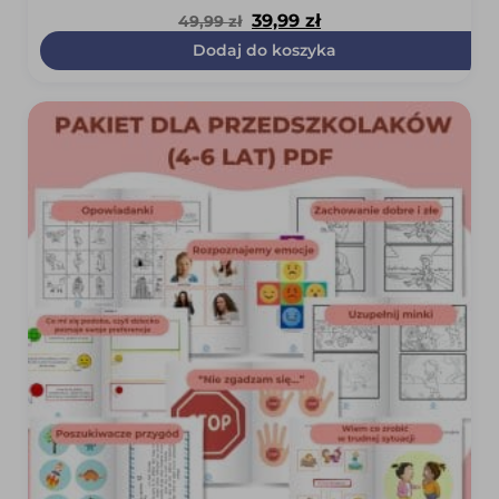
Pierwotna
Aktualna
39,99
zł
49,99
zł
cena
cena
Dodaj do koszyka
wynosiła:
wynosi:
49,99 zł.
39,99 zł.