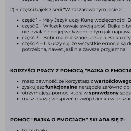
2) 4 części bajek z serii “W zaczarowanym lesie 2”:
część 1 – Mały Jeżyk uczy Kunę wdzięczności. B
część 2 – Wilczek oswaja swoją złość. Bajka o t
nie działać pod jej wpływem, o tym jak napraw
część 3 – Bóbr ma mieszane uczucia. Bajka o t
część 4 – Lis uczy się, że wszystkie emocje są d
potrzebna, nawet jeśli nie zawsze przyjemna.
KORZYŚCI PRACY Z POMOCĄ “BAJKA O EMOCJA
masz pewność, że korzystasz z
wartościoweg
zyskujesz
funkcjonalne
narzędzie zarówno do p
otrzymujesz pomoc, która w
sprawdzony
spos
masz okazję wesprzeć rozwój dziecka w obsza
POMOC “BAJKA O EMOCJACH” SKŁADA SIĘ Z:
treści bajki,