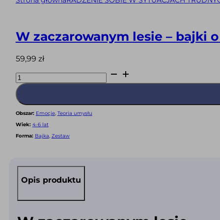
Strona główna
RADZENIE SOBIE W SYTUACJACH TRUDNY
W zaczarowanym lesie – bajki o
59,99
zł
ilość
W
zaczarowanym
lesie
-
bajki
o
Obszar:
Emocje
,
Teoria umysłu
emocjach.
Zestaw
Wiek:
4-6 lat
9
części
Forma:
Bajka
,
Zestaw
(PDF)
Opis produktu