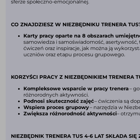
sferze społeczno-emocjonalnej.
CO ZNAJDZIESZ W NIEZBĘDNIKU TRENERA TUS
Karty pracy oparte na 8 obszarach umiejętn
samowiedza i samoświadomość, asertywność, te
ćwiczeń oraz inspiracje, jak można ją wykorzy
uczniów oraz etapu procesu grupowego.
KORZYŚCI PRACY Z NIEZBĘDNIKIEM TRENERA T
Kompleksowe wsparcie w pracy trenera
– go
różnorodnych aktywności.
Podnosi skuteczność zajęć
– ćwiczenia są do
Wspiera proces grupowy
– narzędzia w Niezb
Zwiększa różnorodność aktywności
– otrzymu
NIEZBĘDNIK TRENERA TUS 4-6 LAT SKŁADA SIĘ 