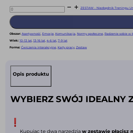
Niezbędnik
ilość
Treningu
ZESTAW - Niezbędnik Treningu Um
ZESTAW
Umiejętności
-
Społecznych
Niezbędnik
-
Treningu
zestaw
Umiejętności
gotowych
Społecznych
pomocy
-
4-
Obszar:
Asertywność
,
Emocje
,
Komunikacja
,
Normy społeczne
,
Radzenie sobie w t
zestaw
6
gotowych
Wiek:
10-13 lat
,
13-16 lat
,
4-6 lat
,
7-9 lat
lat
pomocy
+
Forma:
Ćwiczenia interakcyjne
,
Karty pracy
,
Zestaw
7-
Teczka
9
Trenera
lat
TUS
+
(PDF+WORD)
Teczka
CYFROWE
Trenera
TUS
Opis produktu
(PDF+WORD)
CYFROWE
WYBIERZ SWÓJ IDEALNY 
Kupując te dwa narzędzia
w zestawie płacisz 