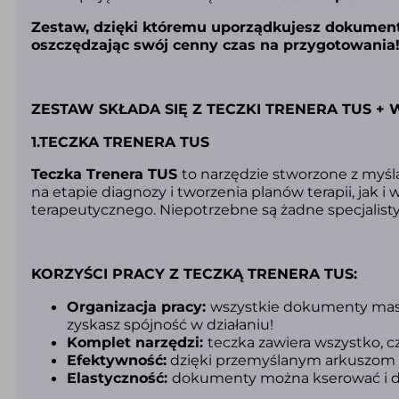
Zestaw, dzięki któremu uporządkujesz
dokumenta
oszczędzając swój cenny czas na przygotowania
ZESTAW SKŁADA SIĘ Z TECZKI TRENERA TUS +
1.TECZKA TRENERA TUS
Teczka Trenera TUS
to narzędzie stworzone z myśl
na etapie diagnozy i tworzenia planów terapii, jak
terapeutycznego. Niepotrzebne są żadne specjalisty
KORZYŚCI PRACY Z TECZKĄ TRENERA TUS:
Organizacja pracy:
w
szystkie dokumenty mas
zyskasz spójność w działaniu!
Komplet narzędzi:
t
eczka zawiera wszystko, 
Efektywność:
d
zięki przemyślanym arkuszom i 
Elastyczność:
d
okumenty można kserować i d