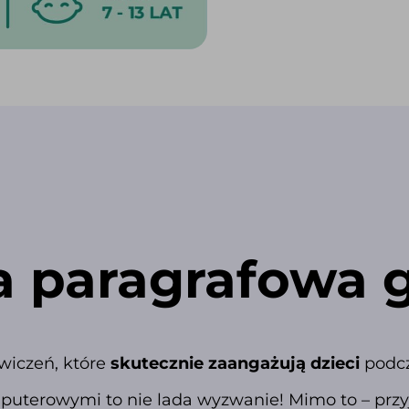
 paragrafowa 
ćwiczeń, które
skutecznie zaangażują dzieci
podcz
uterowymi to nie lada wyzwanie! Mimo to – przyj