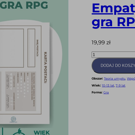
Empat
gra R
19,99
zł
ilość
Empatyczna
paragrafowa
gra
DODAJ DO KOSZ
RPG
(PDF)
Obszar:
Teoria umysłu
,
Wspó
Wiek:
10-13 lat
,
7-9 lat
Forma:
Gra