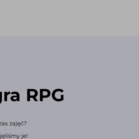
gra RPG
as zajęć?
ęliśmy je!