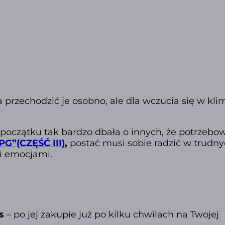
przechodzić je osobno, ale dla wczucia się w kli
a początku tak bardzo dbała o innych, że potrzebo
PG”(CZĘŚĆ III)
,
postać musi sobie radzić w trudn
mi emocjami.
s
– po jej zakupie już po kilku chwilach na Twojej