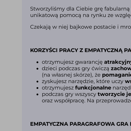
Stworzyliśmy dla Ciebie grę fabularną
unikatową pomocą na rynku ze wzgl
Czekają w niej bajkowe postacie i mro
KORZYŚCI PRACY Z EMPATYCZNĄ 
otrzymujesz gwarancję
atrakcyjn
dzieci podczas gry ćwiczą
zachow
(na własnej skórze), że
pomaganie
zyskujesz narzędzie, które uczy
ws
otrzymujesz
funkcjonalne
narzęd
podczas gry wszyscy
tworzycie j
oraz współpracę. Na przeprowadze
EMPATYCZNA PARAGRAFOWA GRA RP