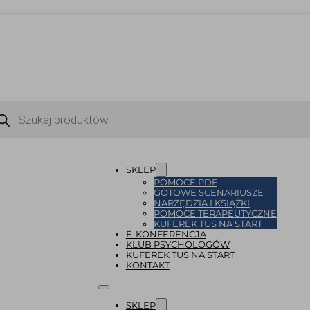
ukiwarka
uktów
SKLEP
POMOCE PDF
GOTOWE SCENARIUSZE
NARZĘDZIA I KSIĄŻKI
POMOCE TERAPEUTYCZNE
KUFEREK TUS NA START
E-KONFERENCJA
KLUB PSYCHOLOGÓW
KUFEREK TUS NA START
KONTAKT
SKLEP