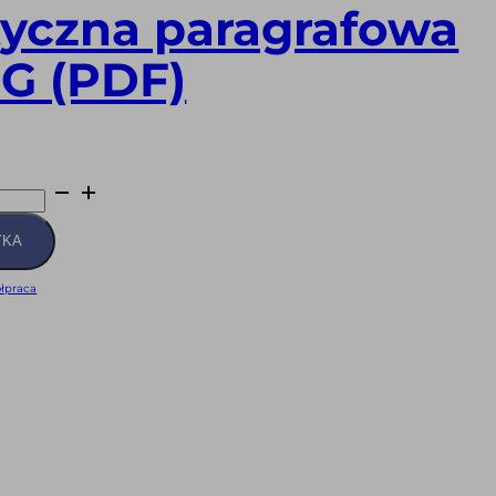
yczna paragrafowa
PG (PDF)
YKA
łpraca