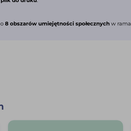
plik do druku
.
 o
8 obszarów umiejętności społecznych
w ramac
m