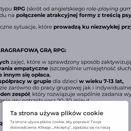
 typu
RPG
(skrót od angielskiego
role-playing ga
ędu na
połączenie atrakcyjnej formy z treścią p
czne sytuacje, które
prowadzą ku niezwykłej prz
PARAGRAFOWĄ GRĄ RPG:
ych
zajęć, które w sprawdzony sposób zaktywizuj
ania empatyczne
(szczególnie umiejętność słuch
 innym się opłaca
,
półpracy w grupie
dla dzieci
w wieku 7-13 lat,
zie zarówno do pracy grupowej jak i indywidualne
eden zespół
, który rozwiązuje wspólnie zadania wy
nie gry potrzebujesz 20-30 minut.
G SKŁADA SIĘ Z: