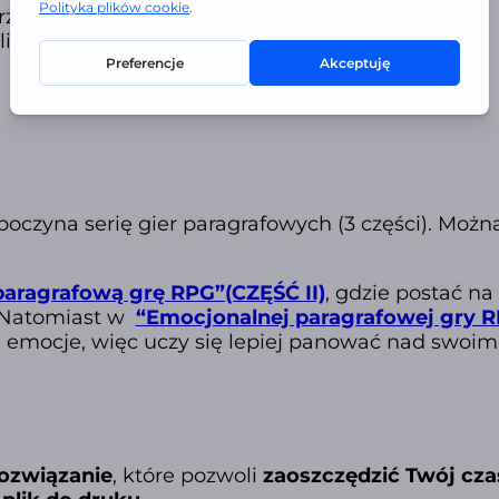
za Gry),
j list wprowadzający w konwencję gry,
zyna serię gier paragrafowych (3 części). Można 
aragrafową grę RPG”(CZĘŚĆ II)
, gdzie postać n
n. Natomiast w
“Emocjonalnej paragrafowej gry R
ne emocje, więc uczy się lepiej panować nad swoi
ozwiązanie
, które pozwoli
zaoszczędzić Twój cza