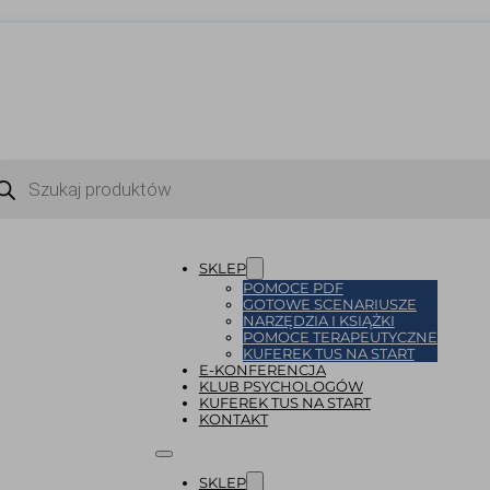
ukiwarka
uktów
SKLEP
POMOCE PDF
GOTOWE SCENARIUSZE
NARZĘDZIA I KSIĄŻKI
POMOCE TERAPEUTYCZNE
KUFEREK TUS NA START
E-KONFERENCJA
KLUB PSYCHOLOGÓW
KUFEREK TUS NA START
KONTAKT
SKLEP