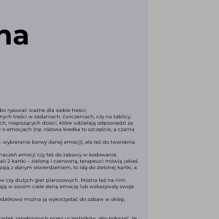
na
o rysować ważne dla siebie treści;
ych treści w zadaniach, ćwiczeniach, czy na tablicy;
, niepiszących dzieci, które udzielają odpowiedzi za
 emocjach (np. różowa kredka to szczęście, a czarna
. wybieranie barwy danej emocji), ale też do tworzenia
znaczeń emocji czy też do zabawy w kodowanie.
 2 kartki – zieloną i czerwoną, terapeuci mówią jakieś
zają z danym stwierdzeniem, to idą do zielonej kartki, a
tów czy dużych gier planszowych. Można też na nim
zuwają w swoim ciele daną emocję lub wskazywały swoje
. Dodatkowo można ją wykorzystać do zabaw w sklep,
kartek zapełnionych przez uczestników, aby pokazać, że