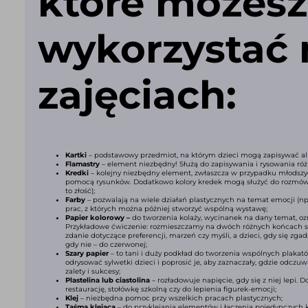
które możesz
wykorzystać 
zajęciach:
Kartki
– podstawowy przedmiot, na którym dzieci mogą zapisywać alb
Flamastry
– element niezbędny! Służą do zapisywania i rysowania różn
Kredki
– kolejny niezbędny element, zwłaszcza w przypadku młodszych
pomocą rysunków. Dodatkowo kolory kredek mogą służyć do rozmów o
to złość);
Farby
– pozwalają na wiele działań plastycznych na temat emocji (np
prac, z których można później stworzyć wspólną wystawę;
Papier kolorowy –
do tworzenia kolaży, wycinanek na dany temat, o
Przykładowe ćwiczenie: rozmieszczamy na dwóch różnych końcach sali
zdanie dotyczące preferencji, marzeń czy myśli, a dzieci, gdy się zgad
gdy nie – do czerwonej;
Szary papier
– to tani i duży podkład do tworzenia wspólnych plaka
odrysować sylwetki dzieci i poprosić je, aby zaznaczały, gdzie odc
zalety i sukcesy;
Plastelina lub ciastolina
– rozładowuje napięcie, gdy się z niej lepi
restaurację, stołówkę szkolną czy do lepienia figurek-emocji;
Klej
– niezbędna pomoc przy wszelkich pracach plastycznych;
Taśma klejąca
– do przyklejania elementów i łączenia pojedynczych 